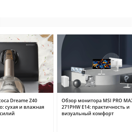
оса Dreame Z40
Обзор монитора MSI PRO MA
o: сухая и влажная
271PHW E14: практичность и
усилий
визуальный комфорт