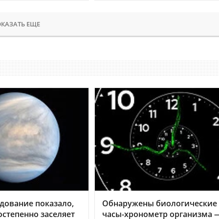
КАЗАТЬ ЕЩЕ
дование показало,
Обнаружены биологические
остепенно заселяет
часы-хронометр организма 