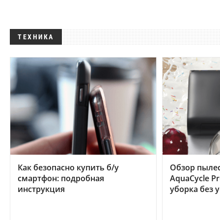
ТЕХНИКА
Как безопасно купить б/у
Обзор пылес
смартфон: подробная
AquaCycle Pr
инструкция
уборка без 