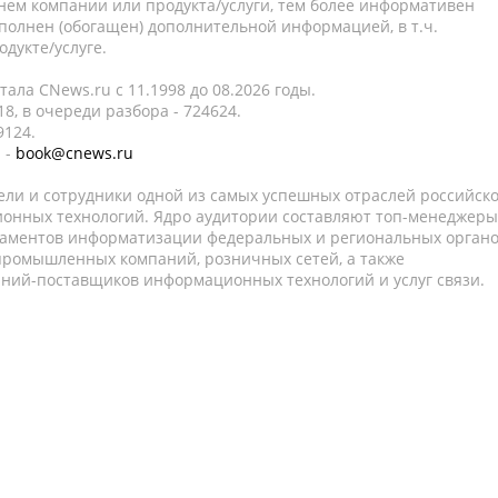
нем компании или продукта/услуги, тем более информативен
полнен (обогащен) дополнительной информацией, в т.ч.
дукте/услуге.
ала CNews.ru c 11.1998 до 08.2026 годы.
8, в очереди разбора - 724624.
9124.
 -
book@cnews.ru
ели и сотрудники одной из самых успешных отраслей российск
онных технологий. Ядро аудитории составляют топ-менеджеры
таментов информатизации федеральных и региональных орган
 промышленных компаний, розничных сетей, а также
аний-поставщиков информационных технологий и услуг связи.