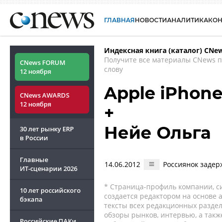
ГЛАВНАЯ
НОВОСТИ
АНАЛИТИКА
КО
Индексная книга (каталог) CNe
Получите все материалы CNews 
CNews FORUM
слову
12 ноября
Apple iPhone
CNews AWARDS
12 ноября
+
Нейе Ольга
30 лет рынку ERP
в России
Главные
14.06.2012
Россиянок задер
ИТ-сценарии
2026
* Страница-профиль компании, сис
10 лет российского
создается редактором на основе
бэкапа
тексты всех редакционных раздел
обзоры рынков, интервью, а такж
Российские ПАКи