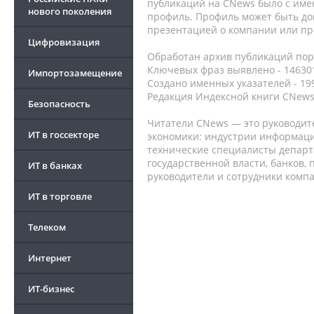
публикаций на CNews было с име
нового поколения
профиль. Профиль может быть до
презентацией о компании или про
Цифровизация
Обработан архив публикаций порт
Ключевых фраз выявлено - 146301
Импортозамещение
Создано именных указателей - 19
Редакция Индексной книги CNews
Безопасность
Читатели CNews — это руководит
ИТ в госсекторе
экономики: индустрии информаци
технические специалисты депар
государственной власти, банков,
ИТ в банках
руководители и сотрудники комп
ИТ в торговле
Телеком
Интернет
ИТ-бизнес