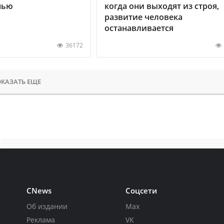
нью
когда они выходят из строя,
развитие человека
останавливается
36172
КАЗАТЬ ЕЩЕ
CNews
Соцсети
Об издании
Max
Реклама
VK