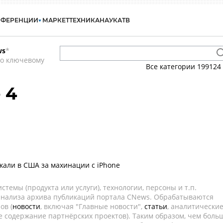
НФЕРЕНЦИИ
МАРКЕТ
ТЕХНИКА
НАУКА
ТВ
ws
*
по ключевому
Все категории
199124
 4
жали в США за махинации с iPhone
темы (продукта или услуги), технологии, персоны и т.п.
 анализа архива публикаций портала CNews. Обрабатываются
ов (
новости
, включая "Главные новости",
статьи
, аналитически
е содержание партнёрских проектов). Таким образом, чем боль