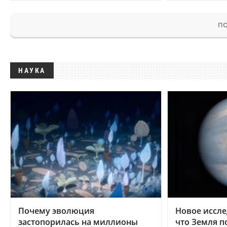
ПО
НАУКА
Почему эволюция
Новое иссле
застопорилась на миллионы
что Земля п