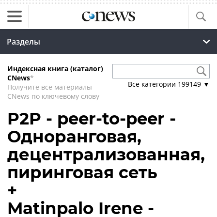
Разделы
Индексная книга (каталог)
CNews
*
Все категории
199149
▼
Получите все материалы
CNews по ключевому слову
P2P - peer-to-peer -
Одноранговая,
децентрализованная,
пиринговая сеть
+
Matinpalo Irene -