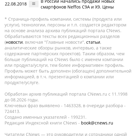
В России начались продажи новых
22.08.2018
смартфонов Neffos C9A и X9. Цены
* Страница-профиль компании, системы (продукта или
услуги), технологии, персоны и т.п. создается редактором
на основе анализа архива публикаций портала CNews.
Обрабатываются тексты всех редакционных разделов
(
новости
, включая "Главные новости",
статьи
,
аналитические обзоры рынков, интервью, а также
содержание партнёрских проектов). Таким образом, чем
больше публикаций на CNews было с именем компании
или продукта/услуги, тем более информативен профиль.
Профиль может быть дополнен (обогащен) дополнительной
информацией, в т.ч. презентацией о компании или
продукте/услуге.
Обработан архив публикаций портала CNews.ru c 11.1998
до 08.2026 годы.
Ключевых фраз выявлено - 1463328, в очереди разбора -
724413.
Создано именных указателей - 199231.
Редакция Индексной книги CNews -
book@cnews.ru
Читатели CNews — это руководители и сотрудники одной