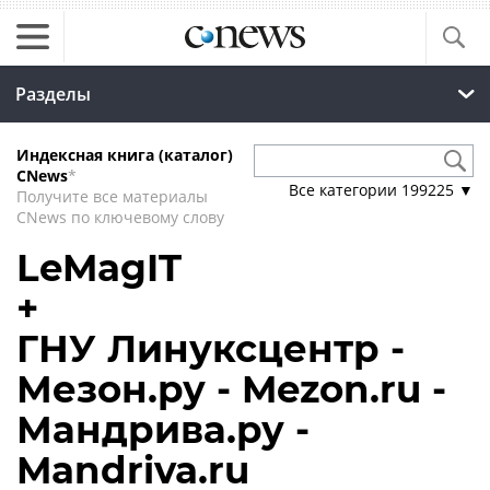
Разделы
Индексная книга (каталог)
CNews
*
Все категории
199225
▼
Получите все материалы
CNews по ключевому слову
LeMagIT
+
ГНУ Линуксцентр -
Мезон.ру - Mezon.ru -
Мандрива.ру -
Mandriva.ru