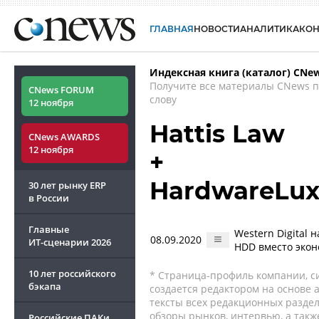
ГЛАВНАЯ
НОВОСТИ
АНАЛИТИКА
КО
Индексная книга (каталог) CNe
Получите все материалы CNews 
CNews FORUM
слову
12 ноября
Hattis Law
CNews AWARDS
12 ноября
+
HardwareLux
30 лет рынку ERP
в России
Главные
Western Digital
08.09.2020
ИТ-сценарии
2026
HDD вместо экон
10 лет российского
* Страница-профиль компании, сис
бэкапа
создается редактором на основе
тексты всех редакционных раздел
обзоры рынков, интервью, а такж
Российские ПАКи