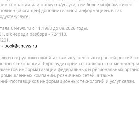
нем компании или продукта/услуги, тем более информативен
полнен (обогащен) дополнительной информацией, в т.ч.
дукте/услуге.
ала CNews.ru c 11.1998 до 08.2026 годы.
1, в очереди разбора - 724410.
9201.
 -
book@cnews.ru
ели и сотрудники одной из самых успешных отраслей российск
онных технологий. Ядро аудитории составляют топ-менеджеры
таментов информатизации федеральных и региональных орган
 промышленных компаний, розничных сетей, а также
аний-поставщиков информационных технологий и услуг связи.