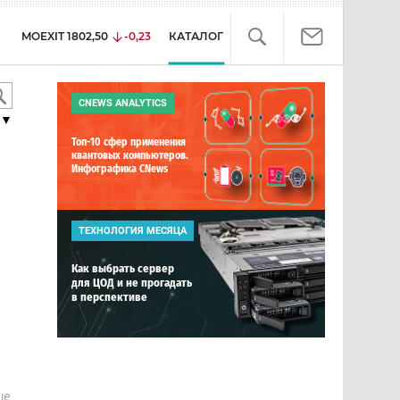
MOEXIT
1802,50
-0,23
КАТАЛОГ
CNEWS ANALYTICS
▼
Топ-10 сфер применения
квантовых компьютеров.
Инфографика CNews
ТЕХНОЛОГИЯ МЕСЯЦА
Как выбрать сервер
для ЦОД и не прогадать
в перспективе
е
ше