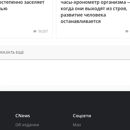
остепенно заселяет
часы-хронометр организма 
нью
когда они выходят из строя,
развитие человека
останавливается
36287
КАЗАТЬ ЕЩЕ
CNews
Соцсети
Об издании
Max