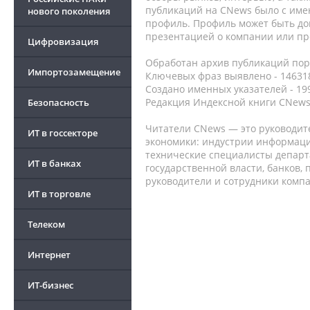
публикаций на CNews было с име
нового поколения
профиль. Профиль может быть до
презентацией о компании или про
Цифровизация
Обработан архив публикаций порт
Импортозамещение
Ключевых фраз выявлено - 146318
Создано именных указателей - 19
Редакция Индексной книги CNews
Безопасность
Читатели CNews — это руководит
ИТ в госсекторе
экономики: индустрии информаци
технические специалисты депар
ИТ в банках
государственной власти, банков,
руководители и сотрудники комп
ИТ в торговле
Телеком
Интернет
ИТ-бизнес