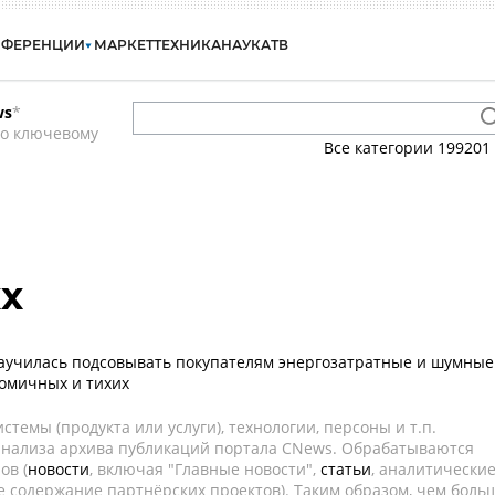
НФЕРЕНЦИИ
МАРКЕТ
ТЕХНИКА
НАУКА
ТВ
ws
*
по ключевому
Все категории
199201
x
 научилась подсовывать покупателям энергозатратные и шумные
омичных и тихих
темы (продукта или услуги), технологии, персоны и т.п.
 анализа архива публикаций портала CNews. Обрабатываются
ов (
новости
, включая "Главные новости",
статьи
, аналитически
е содержание партнёрских проектов). Таким образом, чем боль