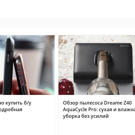
но купить б/у
Обзор пылесоса Dreame Z40
подробная
AquaCycle Pro: сухая и влажн
уборка без усилий