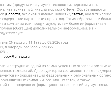
темы (продукта или услуги), технологии, персоны и т.п.
 анализа архива публикаций портала CNews. Обрабатываются
ов (
новости
, включая "Главные новости",
статьи
, аналитически
е содержание партнёрских проектов). Таким образом, чем боль
нем компании или продукта/услуги, тем более информативен
полнен (обогащен) дополнительной информацией, в т.ч.
дукте/услуге.
ала CNews.ru c 11.1998 до 08.2026 годы.
1, в очереди разбора - 724356.
9231.
 -
book@cnews.ru
ели и сотрудники одной из самых успешных отраслей российск
онных технологий. Ядро аудитории составляют топ-менеджеры
таментов информатизации федеральных и региональных орган
 промышленных компаний, розничных сетей, а также
аний-поставщиков информационных технологий и услуг связи.