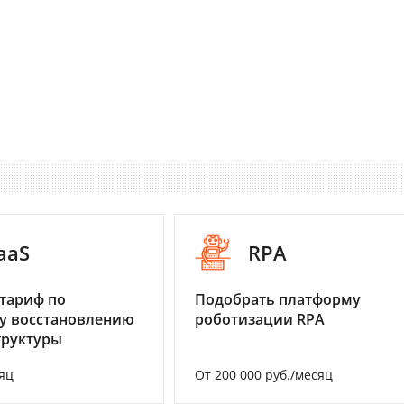
aaS
RPA
тариф по
Подобрать платформу
у восстановлению
роботизации RPA
труктуры
яц
От 200 000 руб./месяц