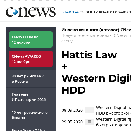
ГЛАВНАЯ
НОВОСТИ
АНАЛИТИКА
КО
Индексная книга (каталог) CNe
Получите все материалы CNews 
CNews FORUM
слову
12 ноября
Hattis Law
CNews AWARDS
12 ноября
+
Western Digi
30 лет рынку ERP
в России
HDD
Главные
ИТ-сценарии
2026
Western Digital
08.09.2020
10 лет российского
HDD вместо экон
бэкапа
Western Digital
29.05.2020
быстрых и дорог
Российские ПАКи