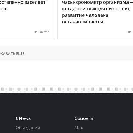
остепенно заселяет
часы-хронометр организма 
нью
когда они выходят из строя,
развитие человека
останавливается
36357
КАЗАТЬ ЕЩЕ
CNews
Соцсети
Об издании
Max