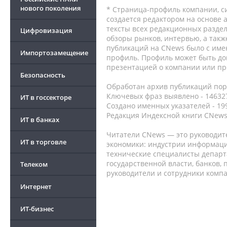
нового поколения
* Страница-профиль компании, сис
создается редактором на основе
тексты всех редакционных раздел
Цифровизация
обзоры рынков, интервью, а такж
публикаций на CNews было с име
Импортозамещение
профиль. Профиль может быть до
презентацией о компании или про
Безопасность
Обработан архив публикаций порт
Ключевых фраз выявлено - 146327
ИТ в госсекторе
Создано именных указателей - 19
Редакция Индексной книги CNews
ИТ в банках
Читатели CNews — это руководит
ИТ в торговле
экономики: индустрии информаци
технические специалисты депар
государственной власти, банков,
Телеком
руководители и сотрудники комп
Интернет
ИТ-бизнес