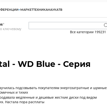
НФЕРЕНЦИИ
МАРКЕТ
ТЕХНИКА
НАУКА
ТВ
ws
*
по ключевому
Все категории
199231
tal - WD Blue - Серия
 научилась подсовывать покупателям энергозатратные и шумные
омичных и тихих
 продавала медленные и дешевые жесткие диски под видом
их. Настала пора расплаты