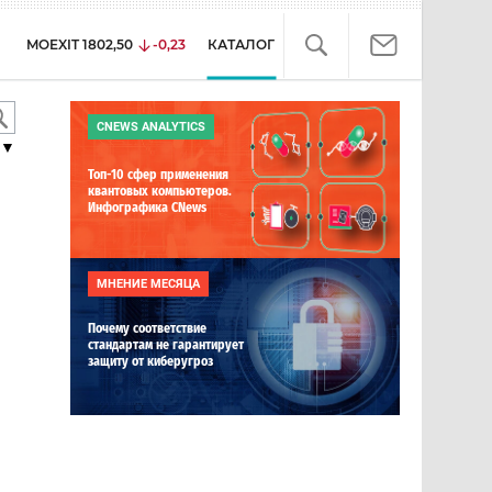
MOEXIT
1802,50
-0,23
КАТАЛОГ
CNEWS ANALYTICS
▼
Топ-10 сфер применения
квантовых компьютеров.
Инфографика CNews
МНЕНИЕ МЕСЯЦА
Почему соответствие
стандартам не гарантирует
защиту от киберугроз