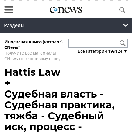
Разделы
Индексная книга (каталог)
CNews
*
Все категории
199124
▼
Получите все материалы
CNews по ключевому слову
Hattis Law
+
Судебная власть -
Судебная практика,
тяжба - Судебный
иск, процесс -