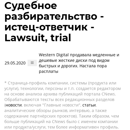
Судебное
разбирательство -
истец-ответчик -
Lawsuit, trial
Western Digital продавала медленные и
дешевые жесткие диски под видом
29.05.2020
быстрых и дорогих. Настала пора
расплаты
* Страница-профиль компании, системы (продукта или
услуги), технологии, персоны и т.п. создается редактором
на основе анализа архива публикаций портала CNews.
Обрабатываются тексты всех редакционных разделов
(
новости
, включая "Главные новости",
статьи
,
аналитические обзоры рынков, интервью, а также
содержание партнёрских проектов). Таким образом, чем
больше публикаций на CNews было с именем компании
или продукта/услуги, тем более информативен профиль.