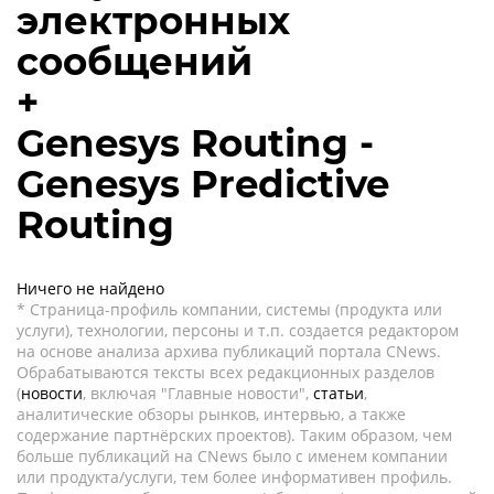
электронных
сообщений
+
Genesys Routing -
Genesys Predictive
Routing
Ничего не найдено
* Страница-профиль компании, системы (продукта или
услуги), технологии, персоны и т.п. создается редактором
на основе анализа архива публикаций портала CNews.
Обрабатываются тексты всех редакционных разделов
(
новости
, включая "Главные новости",
статьи
,
аналитические обзоры рынков, интервью, а также
содержание партнёрских проектов). Таким образом, чем
больше публикаций на CNews было с именем компании
или продукта/услуги, тем более информативен профиль.