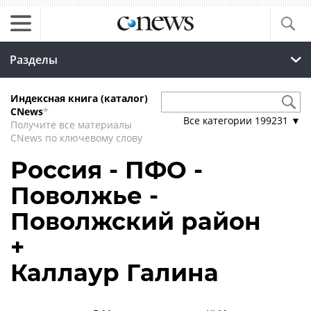
Разделы
Индексная книга (каталог)
CNews
*
Все категории
199231
▼
Получите все материалы
CNews по ключевому слову
Россия - ПФО -
Поволжье -
Поволжский район
+
Каллаур Галина