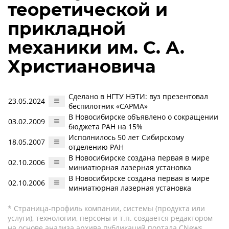
теоретической и
прикладной
механики им. С. А.
Христиановича
Сделано в НГТУ НЭТИ: вуз презентовал
23.05.2024
беспилотник «САРМА»
В Новосибирске объявлено о сокращении
03.02.2009
бюджета РАН на 15%
Исполнилось 50 лет Сибирскому
18.05.2007
отделению РАН
В Новосибирске создана первая в мире
02.10.2006
миниатюрная лазерная установка
В Новосибирске создана первая в мире
02.10.2006
миниатюрная лазерная установка
* Страница-профиль компании, системы (продукта или
услуги), технологии, персоны и т.п. создается редактором
на основе анализа архива публикаций портала CNews.