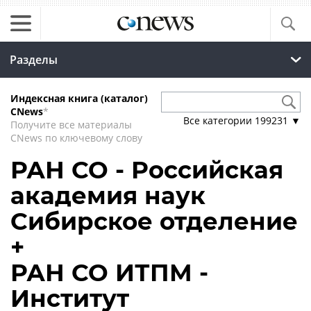
Разделы
Индексная книга (каталог)
CNews
*
Все категории
199231
▼
Получите все материалы
CNews по ключевому слову
РАН СО - Российская
академия наук
Сибирское отделение
+
РАН СО ИТПМ -
Институт