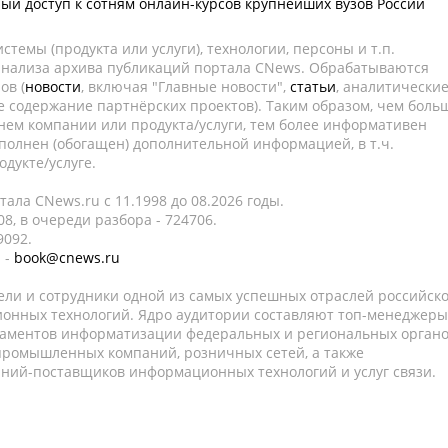
ый доступ к сотням онлайн-курсов крупнейших вузов России
темы (продукта или услуги), технологии, персоны и т.п.
 анализа архива публикаций портала CNews. Обрабатываются
ов (
новости
, включая "Главные новости",
статьи
, аналитически
е содержание партнёрских проектов). Таким образом, чем боль
нем компании или продукта/услуги, тем более информативен
полнен (обогащен) дополнительной информацией, в т.ч.
дукте/услуге.
ала CNews.ru c 11.1998 до 08.2026 годы.
8, в очереди разбора - 724706.
9092.
 -
book@cnews.ru
ели и сотрудники одной из самых успешных отраслей российск
онных технологий. Ядро аудитории составляют топ-менеджеры
таментов информатизации федеральных и региональных орган
 промышленных компаний, розничных сетей, а также
аний-поставщиков информационных технологий и услуг связи.