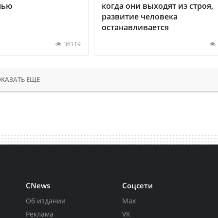
нью
когда они выходят из строя,
развитие человека
останавливается
36119
КАЗАТЬ ЕЩЕ
CNews
Соцсети
Об издании
Max
Реклама
VK