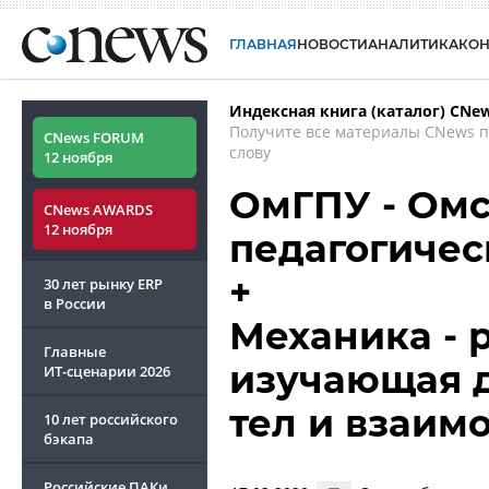
ГЛАВНАЯ
НОВОСТИ
АНАЛИТИКА
КО
Индексная книга (каталог) CNe
Получите все материалы CNews 
CNews FORUM
слову
12 ноября
ОмГПУ - Омс
CNews AWARDS
12 ноября
педагогичес
+
30 лет рынку ERP
в России
Механика - 
Главные
изучающая 
ИТ-сценарии
2026
тел и взаим
10 лет российского
бэкапа
Российские ПАКи