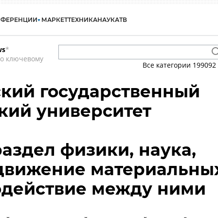
НФЕРЕНЦИИ
МАРКЕТ
ТЕХНИКА
НАУКА
ТВ
ws
*
по ключевому
Все категории
199092
кий государственный
кий университет
раздел физики, наука,
движение материальны
одействие между ними