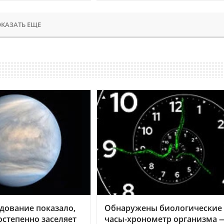
КАЗАТЬ ЕЩЕ
дование показало,
Обнаружены биологические
остепенно заселяет
часы-хронометр организма 