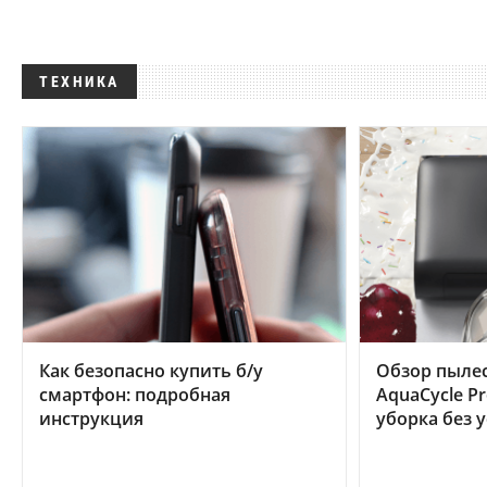
ТЕХНИКА
Как безопасно купить б/у
Обзор пылес
смартфон: подробная
AquaCycle Pr
инструкция
уборка без 