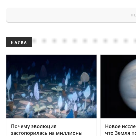
ПО
НАУКА
Почему эволюция
Новое иссле
застопорилась на миллионы
что Земля п