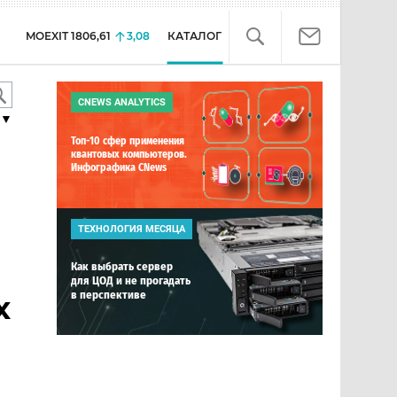
MOEXIT
1806,61
3,08
КАТАЛОГ
CNEWS ANALYTICS
▼
Топ-10 сфер применения
квантовых компьютеров.
Инфографика CNews
ТЕХНОЛОГИЯ МЕСЯЦА
Как выбрать сервер
для ЦОД и не прогадать
в перспективе
х