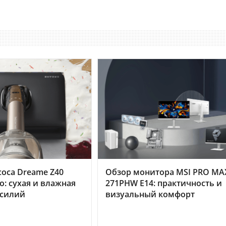
оса Dreame Z40
Обзор монитора MSI PRO MA
o: сухая и влажная
271PHW E14: практичность и
усилий
визуальный комфорт