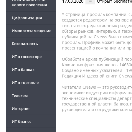
17.03.2020
Открыт бесплатн
нового поколения
* Страница-профиль компании, сис
Цифровизация
создается редактором на основе
тексты всех редакционных раздел
Импортозамещение
обзоры рынков, интервью, а такж
публикаций на CNews было с име
профиль. Профиль может быть до
Безопасность
презентацией о компании или про
ИТ в госсекторе
Обработан архив публикаций порт
Ключевых фраз выявлено - 146300
ИТ в банках
Создано именных указателей - 19
Редакция Индексной книги CNews
ИТ в торговле
Читатели CNews — это руководит
экономики: индустрии информаци
Телеком
технические специалисты депар
государственной власти, банков,
Интернет
руководители и сотрудники комп
ИТ-бизнес