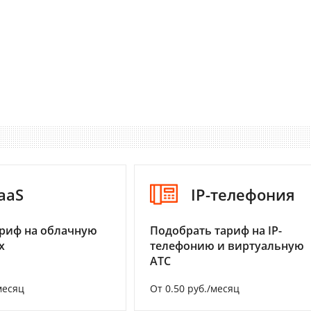
aaS
IP-телефония
риф на облачную
Подобрать тариф на IP-
х
телефонию и виртуальную
АТС
месяц
От 0.50 руб./месяц