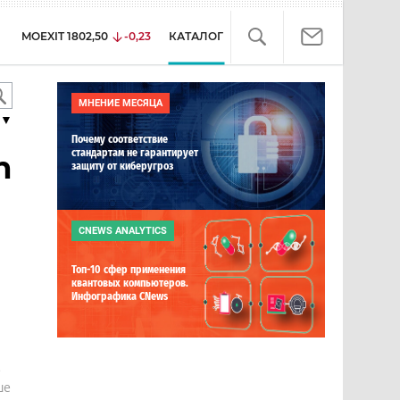
MOEXIT
1802,50
-0,23
КАТАЛОГ
МНЕНИЕ МЕСЯЦА
▼
Почему соответствие
стандартам не гарантирует
n
защиту от киберугроз
CNEWS ANALYTICS
Топ-10 сфер применения
квантовых компьютеров.
Инфографика CNews
е
ше