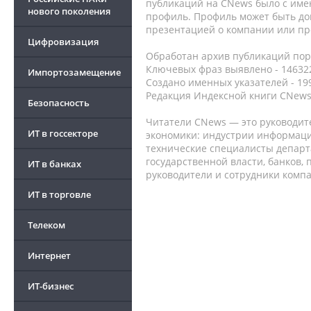
публикаций на CNews было с име
нового поколения
профиль. Профиль может быть до
презентацией о компании или про
Цифровизация
Обработан архив публикаций порт
Ключевых фраз выявлено - 146322
Импортозамещение
Создано именных указателей - 19
Редакция Индексной книги CNews
Безопасность
Читатели CNews — это руководит
ИТ в госсекторе
экономики: индустрии информаци
технические специалисты депар
государственной власти, банков,
ИТ в банках
руководители и сотрудники комп
ИТ в торговле
Телеком
Интернет
ИТ-бизнес