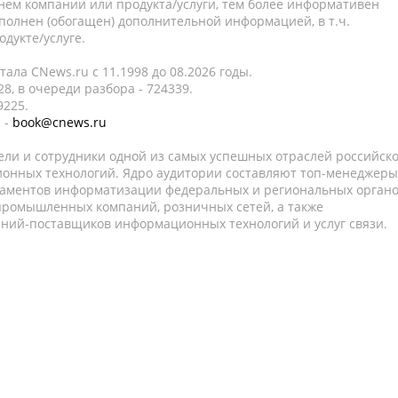
нем компании или продукта/услуги, тем более информативен
полнен (обогащен) дополнительной информацией, в т.ч.
дукте/услуге.
ала CNews.ru c 11.1998 до 08.2026 годы.
8, в очереди разбора - 724339.
9225.
 -
book@cnews.ru
ели и сотрудники одной из самых успешных отраслей российск
онных технологий. Ядро аудитории составляют топ-менеджеры
таментов информатизации федеральных и региональных орган
 промышленных компаний, розничных сетей, а также
аний-поставщиков информационных технологий и услуг связи.