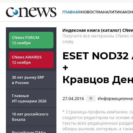
ГЛАВНАЯ
НОВОСТИ
АНАЛИТИКА
КО
Индексная книга (каталог) CNe
Получите все материалы CNews 
CNews FORUM
слову
12 ноября
ESET NOD32 A
CNews AWARDS
12 ноября
+
Кравцов Де
30 лет рынку ERP
в России
Главные
27.04.2016
Информационная 
ИТ-сценарии
2026
* Страница-профиль компании, сис
10 лет российского
создается редактором на основе
бэкапа
тексты всех редакционных раздел
обзоры рынков, интервью, а такж
Российские ПАКи