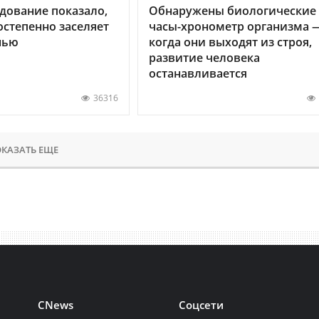
дование показало,
Обнаружены биологические
остепенно заселяет
часы-хронометр организма 
нью
когда они выходят из строя,
развитие человека
останавливается
36316
КАЗАТЬ ЕЩЕ
CNews
Соцсети