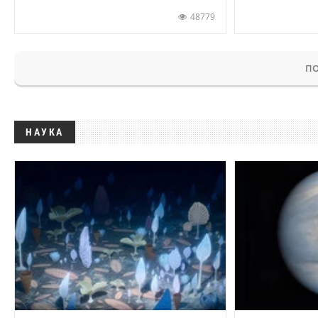
48779
ПО
НАУКА