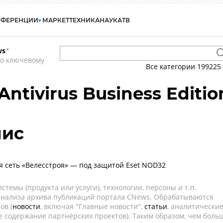
НФЕРЕНЦИИ
МАРКЕТ
ТЕХНИКА
НАУКА
ТВ
ws
*
по ключевому
Все категории
199225
ntivirus Business Editio
нис
сеть «Велесстроя» — под защитой Eset NOD32
темы (продукта или услуги), технологии, персоны и т.п.
 анализа архива публикаций портала CNews. Обрабатываются
ов (
новости
, включая "Главные новости",
статьи
, аналитически
е содержание партнёрских проектов). Таким образом, чем боль