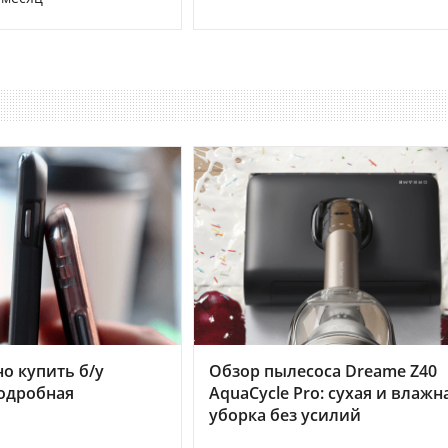
но купить б/у
Обзор пылесоса Dreame Z40
подробная
AquaCycle Pro: сухая и влажн
уборка без усилий