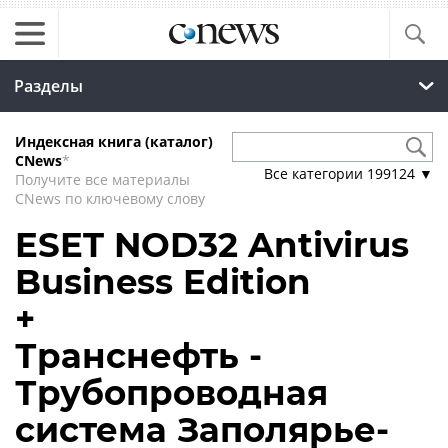
Разделы
Индексная книга (каталог)
CNews
*
Все категории
199124
▼
Получите все материалы
CNews по ключевому слову
ESET NOD32 Antivirus
Business Edition
+
Транснефть -
Трубопроводная
система Заполярье-