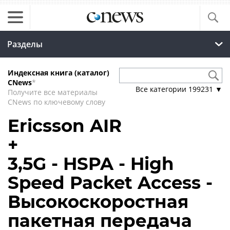
Разделы
Индексная книга (каталог)
CNews
*
Все категории
199231
▼
Получите все материалы
CNews по ключевому слову
Ericsson AIR
+
3,5G - HSPA - High
Speed Packet Access -
Высокоскоростная
пакетная передача