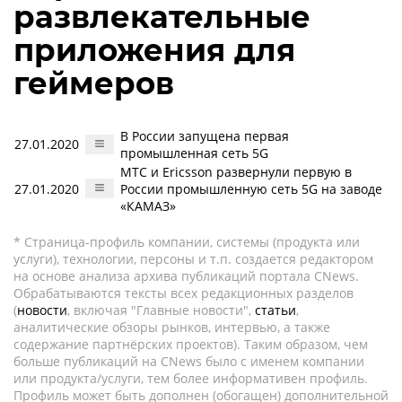
развлекательные
приложения для
геймеров
В России запущена первая
27.01.2020
промышленная сеть 5G
МТС и Ericsson развернули первую в
27.01.2020
России промышленную сеть 5G на заводе
«КАМАЗ»
* Страница-профиль компании, системы (продукта или
услуги), технологии, персоны и т.п. создается редактором
на основе анализа архива публикаций портала CNews.
Обрабатываются тексты всех редакционных разделов
(
новости
, включая "Главные новости",
статьи
,
аналитические обзоры рынков, интервью, а также
содержание партнёрских проектов). Таким образом, чем
больше публикаций на CNews было с именем компании
или продукта/услуги, тем более информативен профиль.
Профиль может быть дополнен (обогащен) дополнительной