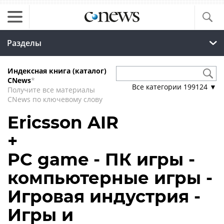
Разделы
Индексная книга (каталог)
CNews
*
Все категории
199124
▼
Получите все материалы
CNews по ключевому слову
Ericsson AIR
+
PC game - ПК игры -
компьютерные игры -
Игровая индустрия -
Игры и