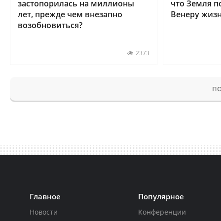
застопорилась на миллионы
что Земля п
лет, прежде чем внезапно
Венеру жиз
возобновиться?
2373
ПО
Главное
Популярное
Новости
Конференции