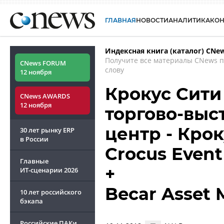
ГЛАВНАЯ
НОВОСТИ
АНАЛИТИКА
КО
Индексная книга (каталог) CNe
Получите все материалы CNews 
CNews FORUM
слову
12 ноября
Крокус Сити Х
CNews AWARDS
12 ноября
торгово-выс
центр - Крок
30 лет рынку ERP
в России
Crocus Event
Главные
+
ИТ-сценарии
2026
Becar Asset
10 лет российского
бэкапа
Российские ПАКи