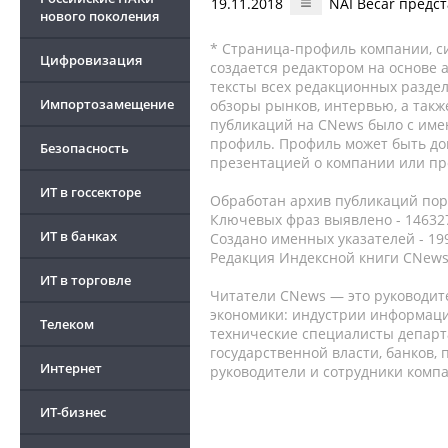
19.11.2018
NAI Becar предс
нового поколения
* Страница-профиль компании, сис
Цифровизация
создается редактором на основе
тексты всех редакционных раздел
Импортозамещение
обзоры рынков, интервью, а такж
публикаций на CNews было с име
профиль. Профиль может быть до
Безопасность
презентацией о компании или про
ИТ в госсекторе
Обработан архив публикаций порт
Ключевых фраз выявлено - 146327
ИТ в банках
Создано именных указателей - 19
Редакция Индексной книги CNews
ИТ в торговле
Читатели CNews — это руководит
экономики: индустрии информаци
Телеком
технические специалисты депар
государственной власти, банков,
Интернет
руководители и сотрудники комп
ИТ-бизнес