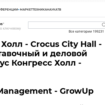
НФЕРЕНЦИИ
МАРКЕТ
ТЕХНИКА
НАУКА
ТВ
ws
*
по ключевому
Все категории
199231
олл - Crocus City Hall -
тавочный и деловой
ус Конгресс Холл -
 Management - GrowUp