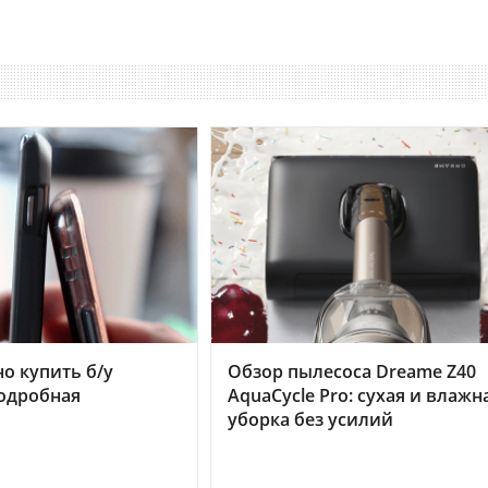
но купить б/у
Обзор пылесоса Dreame Z40
подробная
AquaCycle Pro: сухая и влажн
уборка без усилий