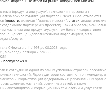
тавила квартальные итоги на рынке коворкингов Москвы
темы (продукта или услуги), технологии, персоны и т.п.
 анализа архива публикаций портала CNews. Обрабатываются
ов (
новости
, включая "Главные новости",
статьи
, аналитически
е содержание партнёрских проектов). Таким образом, чем боль
нем компании или продукта/услуги, тем более информативен
полнен (обогащен) дополнительной информацией, в т.ч.
дукте/услуге.
ала CNews.ru c 11.1998 до 08.2026 годы.
1, в очереди разбора - 724356.
9231.
 -
book@cnews.ru
ели и сотрудники одной из самых успешных отраслей российск
онных технологий. Ядро аудитории составляют топ-менеджеры
таментов информатизации федеральных и региональных орган
 промышленных компаний, розничных сетей, а также
аний-поставщиков информационных технологий и услуг связи.