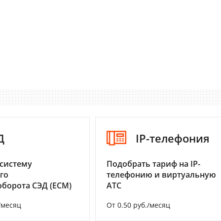
Д
IP-телефония
систему
Подобрать тариф на IP-
го
телефонию и виртуальную
борота СЭД (ECM)
АТС
/месяц
От 0.50 руб./месяц