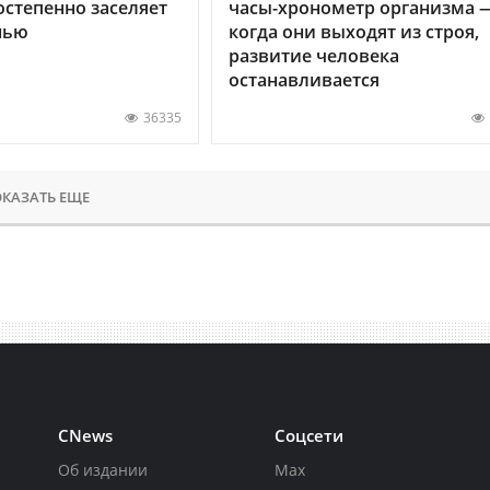
остепенно заселяет
часы-хронометр организма 
нью
когда они выходят из строя,
развитие человека
останавливается
36335
КАЗАТЬ ЕЩЕ
CNews
Соцсети
Об издании
Max