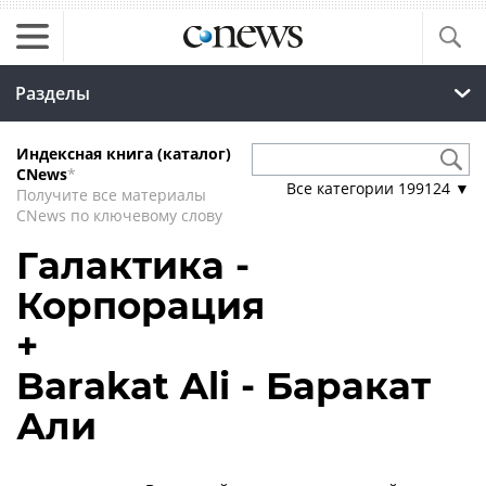
Разделы
Индексная книга (каталог)
CNews
*
Все категории
199124
▼
Получите все материалы
CNews по ключевому слову
Галактика -
Корпорация
+
Barakat Ali - Баракат
Али