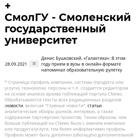
+
СмолГУ - Смоленский
государственный
университет
Денис Бушковский, «Галактика»: В этом
28.09.2021
году прием в вузы в онлайн-формате
напоминал образовательную рулетку
* Страница-профиль компании, системы (продукта или
услуги), технологии, персоны и т.п. создается редактором
на основе анализа архива публикаций портала CNews.
Обрабатываются тексты всех редакционных разделов
(
новости
, включая "Главные новости",
статьи
,
аналитические обзоры рынков, интервью, а также
содержание партнёрских проектов). Таким образом, чем
больше публикаций на CNews было с именем компании
или продукта/услуги, тем более информативен профиль.
Профиль может быть дополнен (обогащен) дополнительной