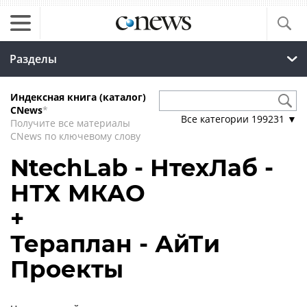
Разделы
Индексная книга (каталог)
CNews
*
Все категории
199231
▼
Получите все материалы
CNews по ключевому слову
NtechLab - НтехЛаб -
НТХ МКАО
+
Тераплан - АйТи
Проекты