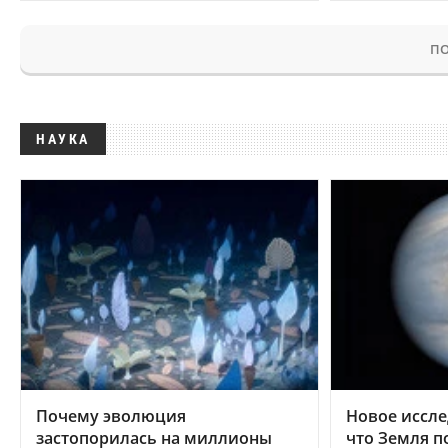
ПО
НАУКА
Почему эволюция
Новое иссле
застопорилась на миллионы
что Земля п