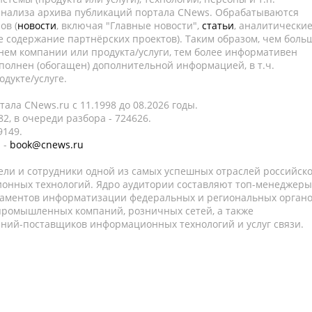
 анализа архива публикаций портала CNews. Обрабатываются
ов (
новости
, включая "Главные новости",
статьи
, аналитически
е содержание партнёрских проектов). Таким образом, чем боль
нем компании или продукта/услуги, тем более информативен
полнен (обогащен) дополнительной информацией, в т.ч.
дукте/услуге.
ала CNews.ru c 11.1998 до 08.2026 годы.
2, в очереди разбора - 724626.
9149.
 -
book@cnews.ru
ели и сотрудники одной из самых успешных отраслей российск
онных технологий. Ядро аудитории составляют топ-менеджеры
таментов информатизации федеральных и региональных орган
 промышленных компаний, розничных сетей, а также
аний-поставщиков информационных технологий и услуг связи.