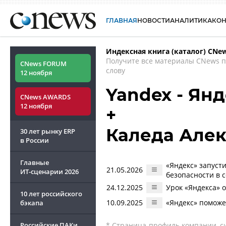
ГЛАВНАЯ
НОВОСТИ
АНАЛИТИКА
КО
Индексная книга (каталог) CNe
Получите все материалы CNews 
CNews FORUM
слову
12 ноября
Yandex - Ян
CNews AWARDS
12 ноября
+
Каледа Але
30 лет рынку ERP
в России
Главные
«Яндекс» запуст
21.05.2026
ИТ-сценарии
2026
безопасности в 
24.12.2025
Урок «Яндекса» 
10 лет российского
10.09.2025
«Яндекс» поможе
бэкапа
Российские ПАКи
* Страница-профиль компании, сис