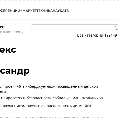
НФЕРЕНЦИИ
МАРКЕТ
ТЕХНИКА
НАУКА
ТВ
ws
*
по ключевому
Все категории
199149
декс
ксандр
ил проект «Я в киберджунглях», посвященный детской
сети
о нейросетях и безопасности собрал 2,5 млн школьников
т школьникам научиться распознавать дипфейки
темы (продукта или услуги), технологии, персоны и т.п.