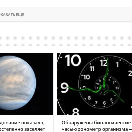
КАЗАТЬ ЕЩЕ
дование показало,
Обнаружены биологические
остепенно заселяет
часы-хронометр организма 