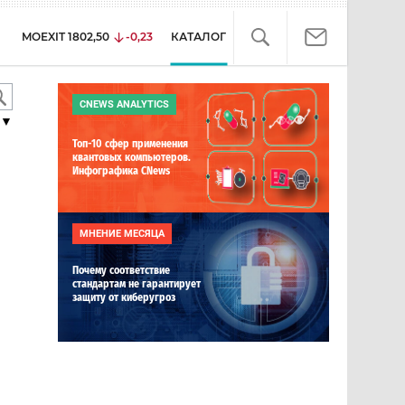
MOEXIT
1802,50
-0,23
КАТАЛОГ
CNEWS ANALYTICS
▼
Топ-10 сфер применения
квантовых компьютеров.
Инфографика CNews
МНЕНИЕ МЕСЯЦА
Почему соответствие
стандартам не гарантирует
защиту от киберугроз