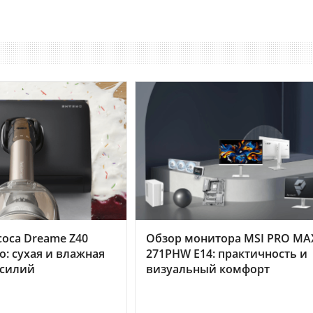
оса Dreame Z40
Обзор монитора MSI PRO MA
o: сухая и влажная
271PHW E14: практичность и
усилий
визуальный комфорт