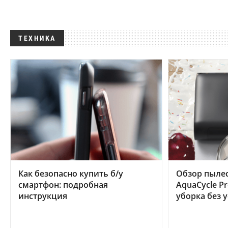
ТЕХНИКА
Как безопасно купить б/у
Обзор пылес
смартфон: подробная
AquaCycle Pr
инструкция
уборка без 