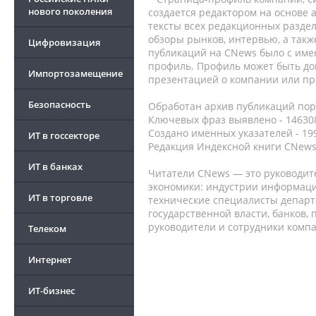
нового поколения
создается редактором на основе
тексты всех редакционных раздел
обзоры рынков, интервью, а такж
Цифровизация
публикаций на CNews было с име
профиль. Профиль может быть до
Импортозамещение
презентацией о компании или про
Безопасность
Обработан архив публикаций порт
Ключевых фраз выявлено - 146308
Создано именных указателей - 19
ИТ в госсекторе
Редакция Индексной книги CNews
ИТ в банках
Читатели CNews — это руководит
экономики: индустрии информаци
ИТ в торговле
технические специалисты депар
государственной власти, банков,
руководители и сотрудники комп
Телеком
Интернет
ИТ-бизнес