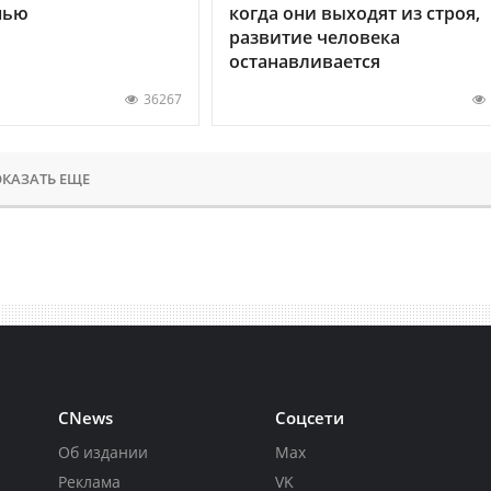
нью
когда они выходят из строя,
развитие человека
останавливается
36267
КАЗАТЬ ЕЩЕ
CNews
Соцсети
Об издании
Max
Реклама
VK