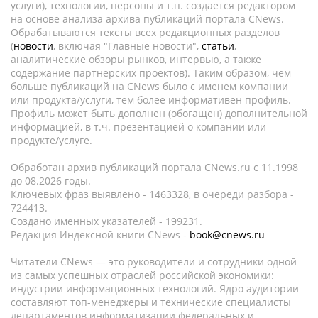
услуги), технологии, персоны и т.п. создается редактором
на основе анализа архива публикаций портала CNews.
Обрабатываются тексты всех редакционных разделов
(
новости
, включая "Главные новости",
статьи
,
аналитические обзоры рынков, интервью, а также
содержание партнёрских проектов). Таким образом, чем
больше публикаций на CNews было с именем компании
или продукта/услуги, тем более информативен профиль.
Профиль может быть дополнен (обогащен) дополнительной
информацией, в т.ч. презентацией о компании или
продукте/услуге.
Обработан архив публикаций портала CNews.ru c 11.1998
до 08.2026 годы.
Ключевых фраз выявлено - 1463328, в очереди разбора -
724413.
Создано именных указателей - 199231.
Редакция Индексной книги CNews -
book@cnews.ru
Читатели CNews — это руководители и сотрудники одной
из самых успешных отраслей российской экономики:
индустрии информационных технологий. Ядро аудитории
составляют топ-менеджеры и технические специалисты
департаментов информатизации федеральных и