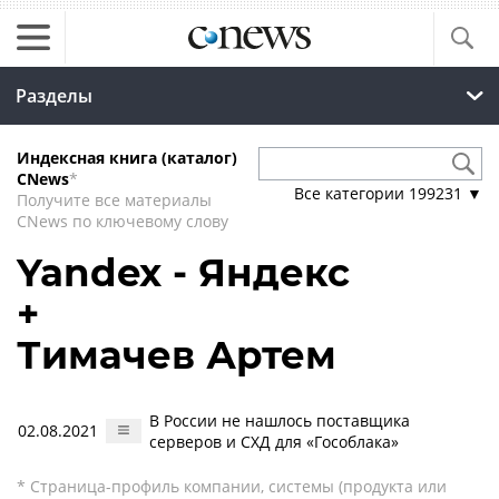
Разделы
Индексная книга (каталог)
CNews
*
Все категории
199231
▼
Получите все материалы
CNews по ключевому слову
Yandex - Яндекс
+
Тимачев Артем
В России не нашлось поставщика
02.08.2021
серверов и СХД для «Гособлака»
* Страница-профиль компании, системы (продукта или