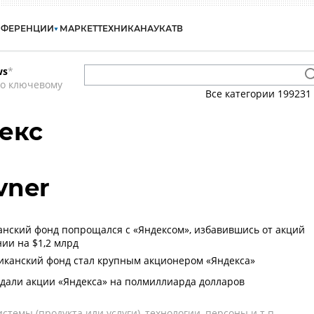
НФЕРЕНЦИИ
МАРКЕТ
ТЕХНИКА
НАУКА
ТВ
ws
*
по ключевому
Все категории
199231
декс
vner
нский фонд попрощался с «Яндексом», избавившись от акций
ии на $1,2 млрд
канский фонд стал крупным акционером «Яндекса»
али акции «Яндекса» на полмиллиарда долларов
темы (продукта или услуги), технологии, персоны и т.п.