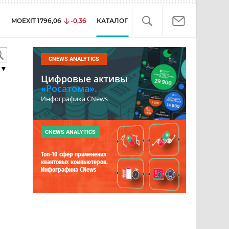
MOEXIT
1796,06
-0,36
КАТАЛОГ
CNEWS ANALYTICS
▼
Цифровые активы
«Росатома».
Инфографика CNews
CNEWS ANALYTICS
Топ-10 сфер применения
квантовых компьютеров.
Инфографика CNews