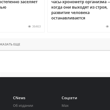
остепенно заселяет
часы-хронометр организма 
нью
когда они выходят из строя,
развитие человека
останавливается
36463
КАЗАТЬ ЕЩЕ
CNews
Соцсети
Об издании
Max