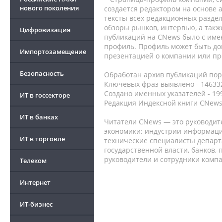
нового поколения
создается редактором на основе
тексты всех редакционных раздел
обзоры рынков, интервью, а такж
Цифровизация
публикаций на CNews было с име
профиль. Профиль может быть до
Импортозамещение
презентацией о компании или про
Безопасность
Обработан архив публикаций порт
Ключевых фраз выявлено - 146332
Создано именных указателей - 19
ИТ в госсекторе
Редакция Индексной книги CNews
ИТ в банках
Читатели CNews — это руководит
экономики: индустрии информаци
ИТ в торговле
технические специалисты депар
государственной власти, банков,
руководители и сотрудники комп
Телеком
Интернет
ИТ-бизнес