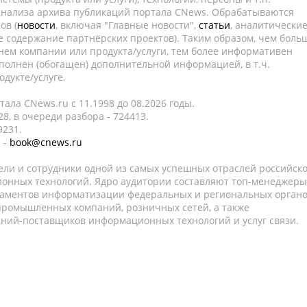
 анализа архива публикаций портала CNews. Обрабатываются
ов (
новости
, включая "Главные новости",
статьи
, аналитически
е содержание партнёрских проектов). Таким образом, чем боль
нем компании или продукта/услуги, тем более информативен
полнен (обогащен) дополнительной информацией, в т.ч.
дукте/услуге.
ала CNews.ru c 11.1998 до 08.2026 годы.
8, в очереди разбора - 724413.
9231.
 -
book@cnews.ru
ели и сотрудники одной из самых успешных отраслей российск
онных технологий. Ядро аудитории составляют топ-менеджеры
таментов информатизации федеральных и региональных орган
 промышленных компаний, розничных сетей, а также
аний-поставщиков информационных технологий и услуг связи.