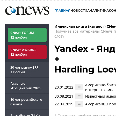
ГЛАВНАЯ
НОВОСТИ
АНАЛИТИКА
КО
Индексная книга (каталог) CNe
Получите все материалы CNews 
CNews FORUM
слову
12 ноября
Yandex - Ян
CNews AWARDS
12 ноября
+
Hardling Loe
30 лет рынку ERP
в России
Главные
Американо-брита
20.01.2022
ИТ-сценарии
2026
интернет-компан
30.08.2021
Известный амери
10 лет российского
22.04.2019
Американцы прод
бэкапа
Российские ПАКи
* Страница-профиль компании, сис