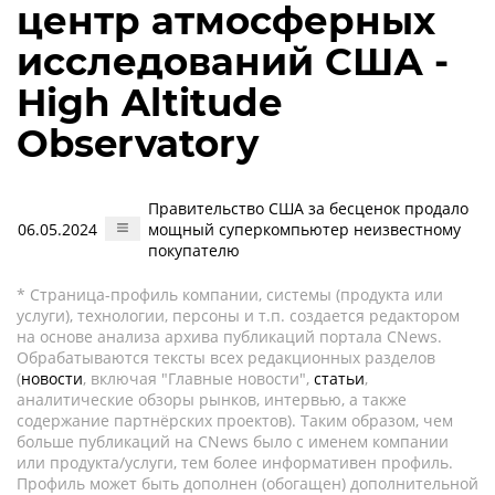
центр атмосферных
исследований США -
High Altitude
Observatory
Правительство США за бесценок продало
06.05.2024
мощный суперкомпьютер неизвестному
покупателю
* Страница-профиль компании, системы (продукта или
услуги), технологии, персоны и т.п. создается редактором
на основе анализа архива публикаций портала CNews.
Обрабатываются тексты всех редакционных разделов
(
новости
, включая "Главные новости",
статьи
,
аналитические обзоры рынков, интервью, а также
содержание партнёрских проектов). Таким образом, чем
больше публикаций на CNews было с именем компании
или продукта/услуги, тем более информативен профиль.
Профиль может быть дополнен (обогащен) дополнительной