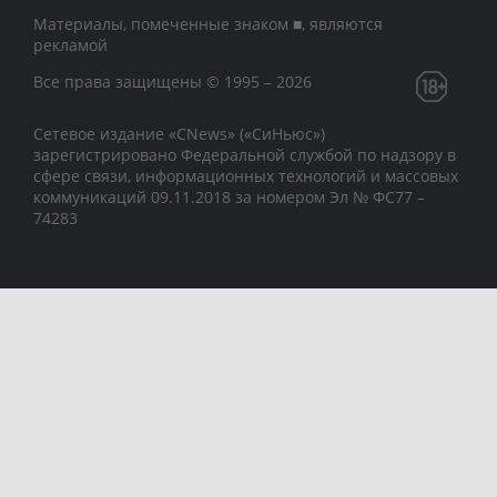
Материалы, помеченные знаком ■, являются
рекламой
Все права защищены © 1995 – 2026
Сетевое издание «CNews» («СиНьюс»)
зарегистрировано Федеральной службой по надзору в
сфере связи, информационных технологий и массовых
коммуникаций 09.11.2018 за номером Эл № ФС77 –
74283