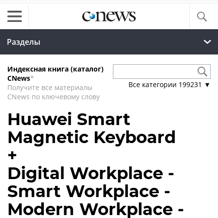
Разделы
Индексная книга (каталог)
CNews
*
Все категории
199231
▼
Получите все материалы
CNews по ключевому слову
Huawei Smart
Magnetic Keyboard
+
Digital Workplace -
Smart Workplace -
Modern Workplace -