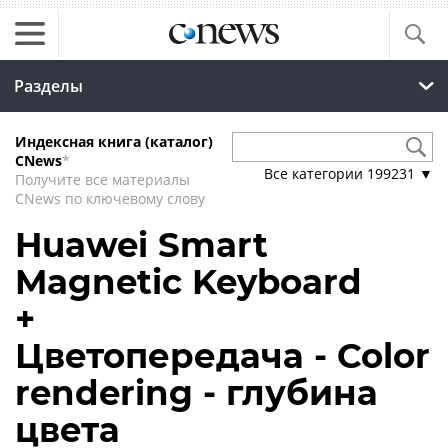
Разделы
Индексная книга (каталог)
CNews
*
Все категории
199231
▼
Получите все материалы
CNews по ключевому слову
Huawei Smart
Magnetic Keyboard
+
Цветопередача - Color
rendering - глубина
цвета