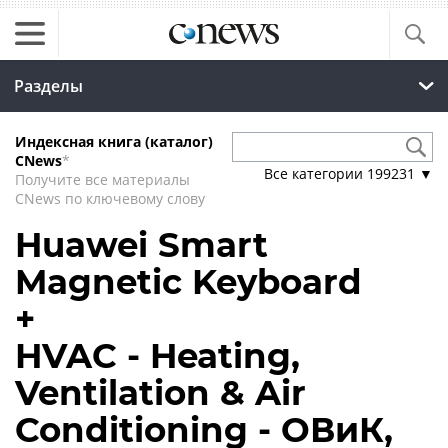
Разделы
Индексная книга (каталог)
CNews
*
Все категории
199231
▼
Получите все материалы
CNews по ключевому слову
Huawei Smart
Magnetic Keyboard
+
HVAC - Heating,
Ventilation & Air
Conditioning - ОВиК,