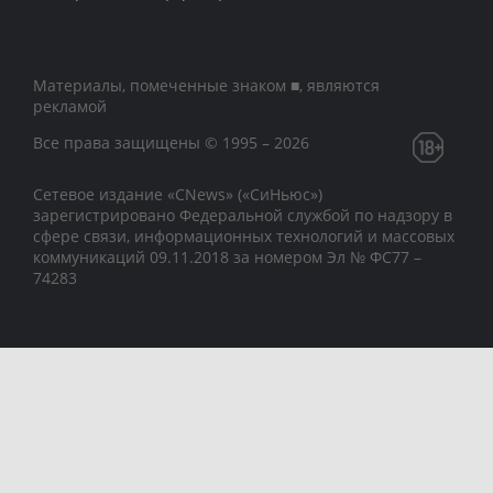
Материалы, помеченные знаком ■, являются
рекламой
Все права защищены © 1995 – 2026
Сетевое издание «CNews» («СиНьюс»)
зарегистрировано Федеральной службой по надзору в
сфере связи, информационных технологий и массовых
коммуникаций 09.11.2018 за номером Эл № ФС77 –
74283