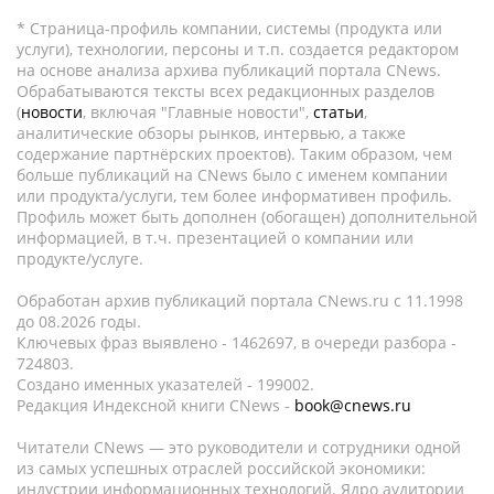
* Страница-профиль компании, системы (продукта или
услуги), технологии, персоны и т.п. создается редактором
на основе анализа архива публикаций портала CNews.
Обрабатываются тексты всех редакционных разделов
(
новости
, включая "Главные новости",
статьи
,
аналитические обзоры рынков, интервью, а также
содержание партнёрских проектов). Таким образом, чем
больше публикаций на CNews было с именем компании
или продукта/услуги, тем более информативен профиль.
Профиль может быть дополнен (обогащен) дополнительной
информацией, в т.ч. презентацией о компании или
продукте/услуге.
Обработан архив публикаций портала CNews.ru c 11.1998
до 08.2026 годы.
Ключевых фраз выявлено - 1462697, в очереди разбора -
724803.
Создано именных указателей - 199002.
Редакция Индексной книги CNews -
book@cnews.ru
Читатели CNews — это руководители и сотрудники одной
из самых успешных отраслей российской экономики:
индустрии информационных технологий. Ядро аудитории