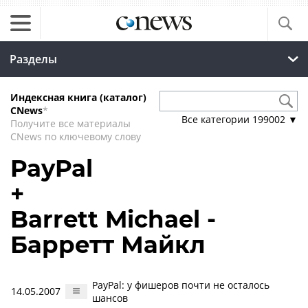
Разделы
Индексная книга (каталог)
CNews
*
Все категории
199002
▼
Получите все материалы
CNews по ключевому слову
PayPal
+
Barrett Michael -
Барретт Майкл
PayPal: у фишеров почти не осталось
14.05.2007
шансов