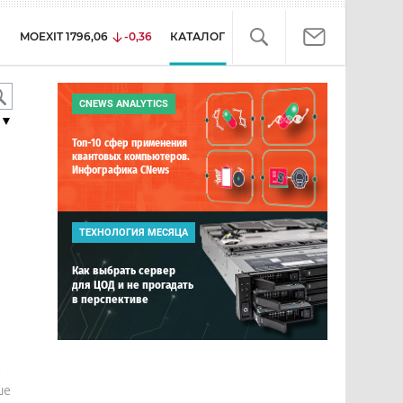
MOEXIT
1796,06
-0,36
КАТАЛОГ
CNEWS ANALYTICS
▼
Топ-10 сфер применения
квантовых компьютеров.
Инфографика CNews
ТЕХНОЛОГИЯ МЕСЯЦА
Как выбрать сервер
для ЦОД и не прогадать
в перспективе
е
ше