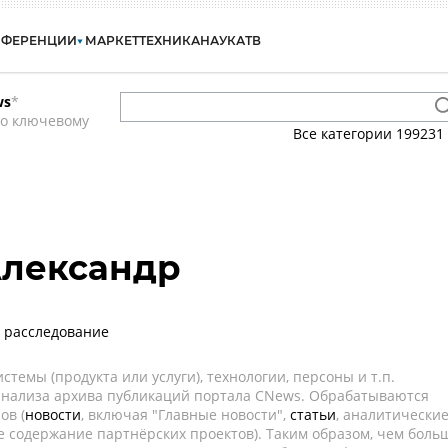
НФЕРЕНЦИИ
МАРКЕТ
ТЕХНИКА
НАУКА
ТВ
ws
*
по ключевому
Все категории
199231
лександр
- расследование
темы (продукта или услуги), технологии, персоны и т.п.
 анализа архива публикаций портала CNews. Обрабатываются
ов (
новости
, включая "Главные новости",
статьи
, аналитически
е содержание партнёрских проектов). Таким образом, чем боль