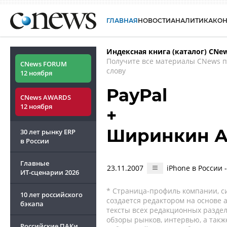
ГЛАВНАЯ
НОВОСТИ
АНАЛИТИКА
КО
Индексная книга (каталог) CNe
Получите все материалы CNews 
CNews FORUM
слову
12 ноября
PayPal
CNews AWARDS
12 ноября
+
Ширинкин А
30 лет рынку ERP
в России
Главные
23.11.2007
iPhone в России 
ИТ-сценарии
2026
* Страница-профиль компании, сис
10 лет российского
создается редактором на основе
бэкапа
тексты всех редакционных раздел
обзоры рынков, интервью, а такж
Российские ПАКи