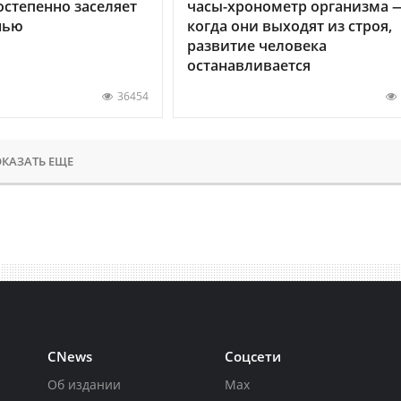
остепенно заселяет
часы-хронометр организма 
нью
когда они выходят из строя,
развитие человека
останавливается
36454
КАЗАТЬ ЕЩЕ
CNews
Соцсети
Об издании
Max