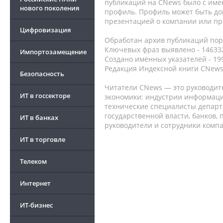
публикаций на CNews было с име
нового поколения
профиль. Профиль может быть до
презентацией о компании или про
Цифровизация
Обработан архив публикаций порт
Ключевых фраз выявлено - 146332
Импортозамещение
Создано именных указателей - 19
Редакция Индексной книги CNews
Безопасность
Читатели CNews — это руководит
ИТ в госсекторе
экономики: индустрии информаци
технические специалисты депар
государственной власти, банков,
ИТ в банках
руководители и сотрудники комп
ИТ в торговле
Телеком
Интернет
ИТ-бизнес