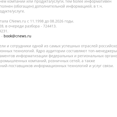
нем компании или продукта/услуги, тем более информативен
полнен (обогащен) дополнительной информацией, в т.ч.
дукте/услуге.
ала CNews.ru c 11.1998 до 08.2026 годы.
8, в очереди разбора - 724413.
9231.
 -
book@cnews.ru
ели и сотрудники одной из самых успешных отраслей российск
онных технологий. Ядро аудитории составляют топ-менеджеры
таментов информатизации федеральных и региональных орган
 промышленных компаний, розничных сетей, а также
аний-поставщиков информационных технологий и услуг связи.