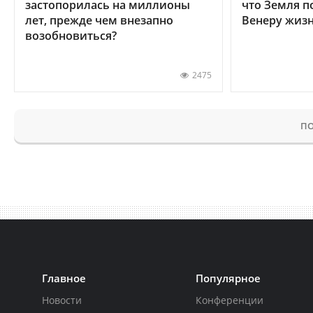
застопорилась на миллионы
что Земля п
лет, прежде чем внезапно
Венеру жиз
возобновиться?
2475
ПО
Главное
Популярное
Новости
Конференции