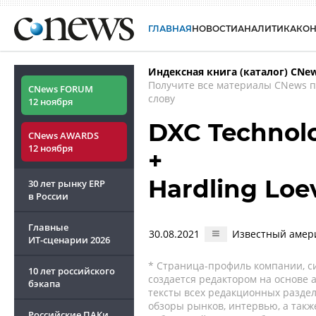
ГЛАВНАЯ
НОВОСТИ
АНАЛИТИКА
КО
Индексная книга (каталог) CNe
Получите все материалы CNews 
CNews FORUM
слову
12 ноября
DXC Technolo
CNews AWARDS
12 ноября
+
Hardling Loe
30 лет рынку ERP
в России
Главные
30.08.2021
Известный амери
ИТ-сценарии
2026
* Страница-профиль компании, сис
10 лет российского
создается редактором на основе
бэкапа
тексты всех редакционных раздел
обзоры рынков, интервью, а такж
Российские ПАКи