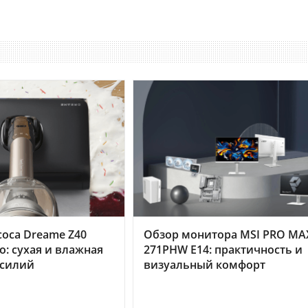
оса Dreame Z40
Обзор монитора MSI PRO MA
o: сухая и влажная
271PHW E14: практичность и
усилий
визуальный комфорт