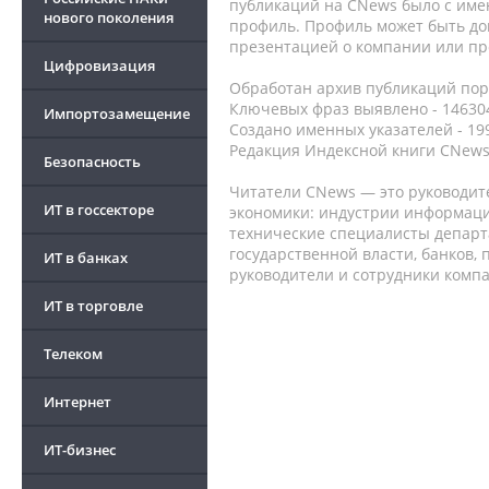
публикаций на CNews было с име
нового поколения
профиль. Профиль может быть до
презентацией о компании или про
Цифровизация
Обработан архив публикаций порт
Ключевых фраз выявлено - 146304
Импортозамещение
Создано именных указателей - 19
Редакция Индексной книги CNews
Безопасность
Читатели CNews — это руководит
ИТ в госсекторе
экономики: индустрии информаци
технические специалисты депар
государственной власти, банков,
ИТ в банках
руководители и сотрудники комп
ИТ в торговле
Телеком
Интернет
ИТ-бизнес