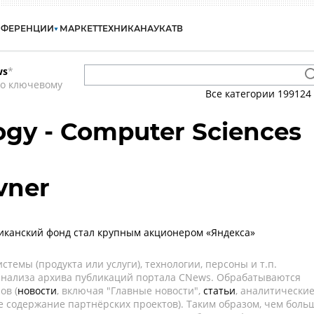
НФЕРЕНЦИИ
МАРКЕТ
ТЕХНИКА
НАУКА
ТВ
ws
*
по ключевому
Все категории
199124
gy - Computer Sciences
vner
канский фонд стал крупным акционером «Яндекса»
темы (продукта или услуги), технологии, персоны и т.п.
 анализа архива публикаций портала CNews. Обрабатываются
ов (
новости
, включая "Главные новости",
статьи
, аналитически
е содержание партнёрских проектов). Таким образом, чем боль