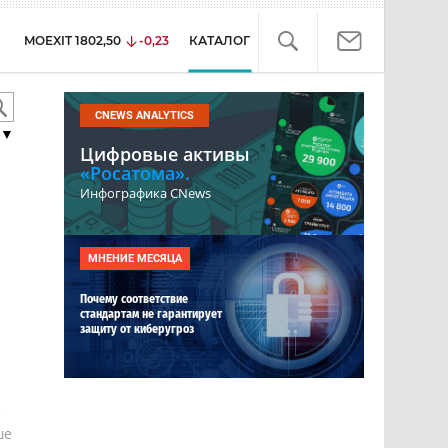
MOEXIT
1802,50
-0,23
КАТАЛОГ
CNEWS ANALYTICS
▼
Цифровые активы
«Росатома».
Инфографика CNews
МНЕНИЕ МЕСЯЦА
Почему соответствие
стандартам не гарантирует
защиту от киберугроз
е
ше