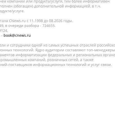
нем компании или продукта/услуги, тем более информативен
полнен (обогащен) дополнительной информацией, в т.ч.
дукте/услуге.
ала CNews.ru c 11.1998 до 08.2026 годы.
9, в очереди разбора - 724655.
9124.
 -
book@cnews.ru
ели и сотрудники одной из самых успешных отраслей российск
онных технологий. Ядро аудитории составляют топ-менеджеры
таментов информатизации федеральных и региональных орган
 промышленных компаний, розничных сетей, а также
аний-поставщиков информационных технологий и услуг связи.