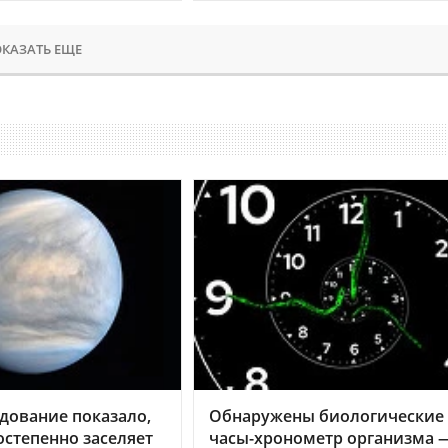
КАЗАТЬ ЕЩЕ
дование показало,
Обнаружены биологические
остепенно заселяет
часы-хронометр организма 