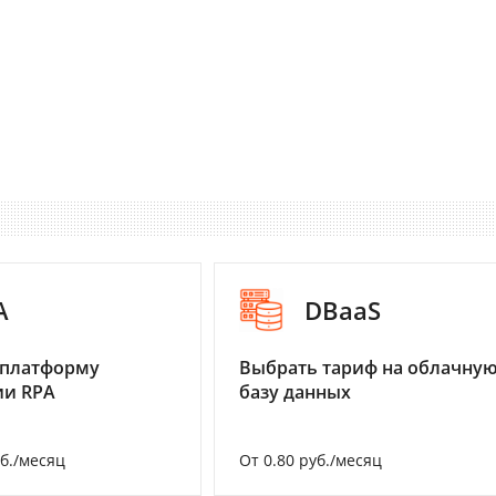
A
DBaaS
 платформу
Выбрать тариф на облачну
ии RPA
базу данных
уб./месяц
От 0.80 руб./месяц