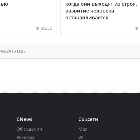
нью
когда они выходят из строя,
развитие человека
останавливается
36252
КАЗАТЬ ЕЩЕ
CNews
Соцсети
Об издании
Max
Реклама
VK