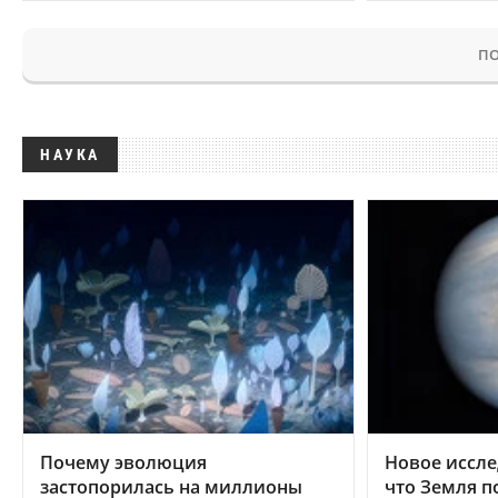
ПО
НАУКА
Почему эволюция
Новое иссле
застопорилась на миллионы
что Земля п