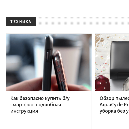
ТЕХНИКА
Как безопасно купить б/у
Обзор пылес
смартфон: подробная
AquaCycle Pr
инструкция
уборка без 