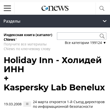
Разделы
Индексная книга (каталог)
CNews
*
Все категории
199124
▼
Получите все материалы
CNews по ключевому слову
Holiday Inn - Холидей
ИНН
+
Kaspersky Lab Benelux
24 марта откроется 1-й Съезд директоров
19.03.2008
по информационной безопасности