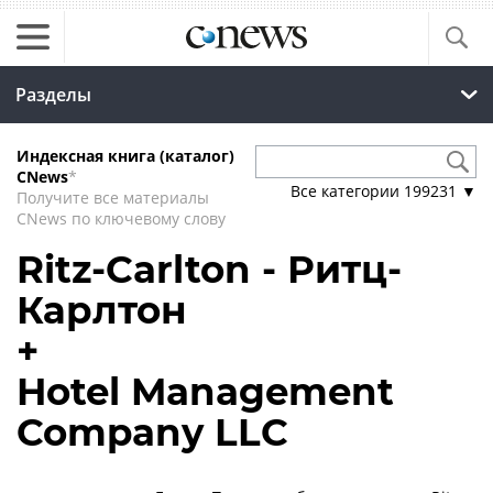
Разделы
Индексная книга (каталог)
CNews
*
Все категории
199231
▼
Получите все материалы
CNews по ключевому слову
Ritz-Carlton - Ритц-
Карлтон
+
Hotel Management
Company LLC