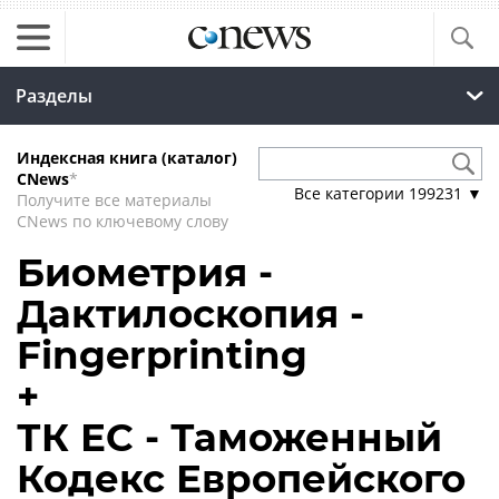
Разделы
Индексная книга (каталог)
CNews
*
Все категории
199231
▼
Получите все материалы
CNews по ключевому слову
Биометрия -
Дактилоскопия -
Fingerprinting
+
ТК ЕС - Таможенный
Кодекс Европейского