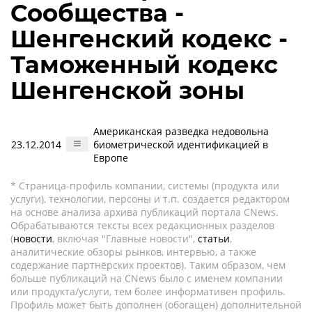
Сообщества -
Шенгенский кодекс -
Таможенный кодекс
Шенгенской зоны
Американская разведка недовольна
23.12.2014
биометрической идентификацией в
Европе
* Страница-профиль компании, системы (продукта или
услуги), технологии, персоны и т.п. создается редактором
на основе анализа архива публикаций портала CNews.
Обрабатываются тексты всех редакционных разделов
(
новости
, включая "Главные новости",
статьи
,
аналитические обзоры рынков, интервью, а также
содержание партнёрских проектов). Таким образом, чем
больше публикаций на CNews было с именем компании
или продукта/услуги, тем более информативен профиль.
Профиль может быть дополнен (обогащен) дополнительной