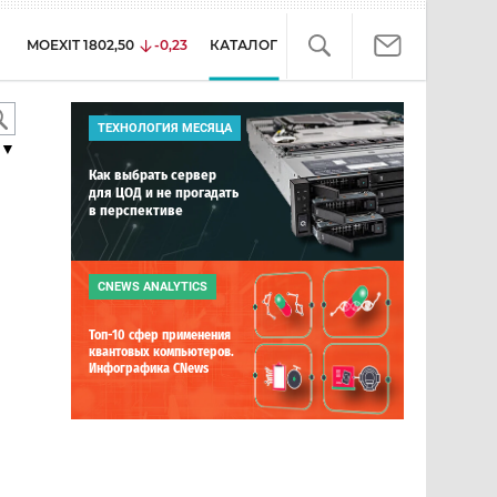
MOEXIT
1802,50
-0,23
КАТАЛОГ
ТЕХНОЛОГИЯ МЕСЯЦА
▼
Как выбрать сервер
для ЦОД и не прогадать
в перспективе
CNEWS ANALYTICS
Топ-10 сфер применения
квантовых компьютеров.
Инфографика CNews