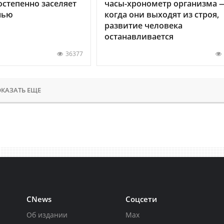
остепенно заселяет
часы-хронометр организма 
нью
когда они выходят из строя,
развитие человека
останавливается
36377
КАЗАТЬ ЕЩЕ
CNews
Соцсети
Об издании
Max