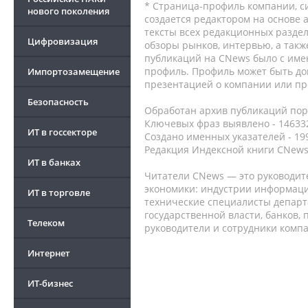
* Страница-профиль компании, сис
нового поколения
создается редактором на основе
тексты всех редакционных раздел
Цифровизация
обзоры рынков, интервью, а такж
публикаций на CNews было с име
профиль. Профиль может быть до
Импортозамещение
презентацией о компании или про
Безопасность
Обработан архив публикаций порт
Ключевых фраз выявлено - 146332
ИТ в госсекторе
Создано именных указателей - 19
Редакция Индексной книги CNews
ИТ в банках
Читатели CNews — это руководит
экономики: индустрии информаци
ИТ в торговле
технические специалисты депар
государственной власти, банков,
Телеком
руководители и сотрудники комп
Интернет
ИТ-бизнес