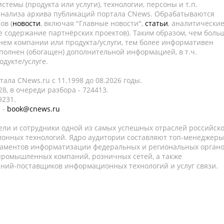
темы (продукта или услуги), технологии, персоны и т.п.
 анализа архива публикаций портала CNews. Обрабатываются
ов (
новости
, включая "Главные новости",
статьи
, аналитически
е содержание партнёрских проектов). Таким образом, чем боль
нем компании или продукта/услуги, тем более информативен
полнен (обогащен) дополнительной информацией, в т.ч.
дукте/услуге.
ала CNews.ru c 11.1998 до 08.2026 годы.
8, в очереди разбора - 724413.
9231.
 -
book@cnews.ru
ели и сотрудники одной из самых успешных отраслей российск
онных технологий. Ядро аудитории составляют топ-менеджеры
таментов информатизации федеральных и региональных орган
 промышленных компаний, розничных сетей, а также
аний-поставщиков информационных технологий и услуг связи.