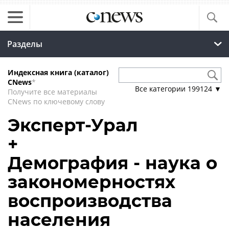
Разделы
Индексная книга (каталог)
CNews
*
Все категории
199124
▼
Получите все материалы
CNews по ключевому слову
Эксперт-Урал
+
Демография - наука о
закономерностях
воспроизводства
населения