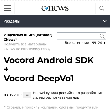
Разделы
Индексная книга (каталог)
CNews
*
Все категории
199124
▼
Получите все материалы
CNews по ключевому слову
Vocord Android SDK
+
Vocord DeepVo1
Huawei купила российского разработчика
03.06.2019
систем распознавания лиц
* Страница-профиль компании, системы (продукта или