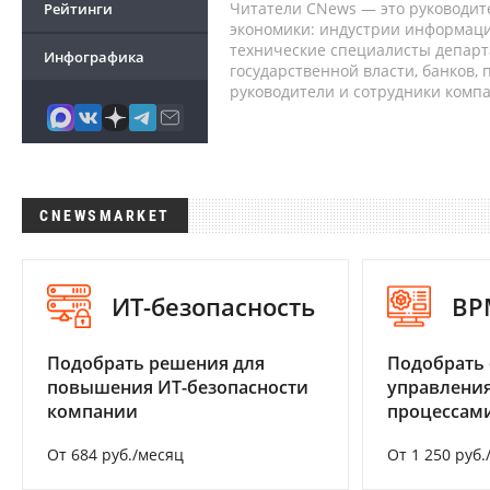
Читатели CNews — это руководит
Рейтинги
экономики: индустрии информаци
технические специалисты депар
Инфографика
государственной власти, банков,
руководители и сотрудники комп
CNEWSMARKET
ИТ-безопасность
BP
Подобрать решения для
Подобрать 
повышения ИТ-безопасности
управления
компании
процессам
От 684 руб./месяц
От 1 250 руб.