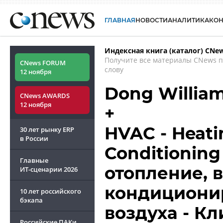
ГЛАВНАЯ
НОВОСТИ
АНАЛИТИКА
КО
Индексная книга (каталог) CNe
Получите все материалы CNews 
CNews FORUM
слову
12 ноября
Dong Willia
CNews AWARDS
12 ноября
+
HVAC - Heatin
30 лет рынку ERP
в России
Conditioning
Главные
отопление, 
ИТ-сценарии
2026
кондициони
10 лет российского
бэкапа
воздуха - К
Российские ПАКи