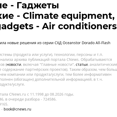
е - Гаджеты
ие - Climate equipment,
adgets - Air conditioners
ила новые решения из серии СХД Oceanstor Dorado All-Flash
темы (продукта или услуги), технологии, персоны и т.п.
 анализа архива публикаций портала CNews. Обрабатываются
ов (
новости
, включая "Главные новости",
статьи
, аналитически
е содержание партнёрских проектов). Таким образом, чем боль
нем компании или продукта/услуги, тем более информативен
полнен (обогащен) дополнительной информацией, в т.ч.
дукте/услуге.
ала CNews.ru c 11.1998 до 08.2026 годы.
6, в очереди разбора - 724586.
9165.
 -
book@cnews.ru