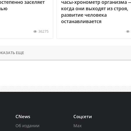
остепенно заселяет
часы-хронометр организма 
нью
когда они выходят из строя,
развитие человека
останавливается
36275
КАЗАТЬ ЕЩЕ
CNews
Соцсети
Об издании
Max