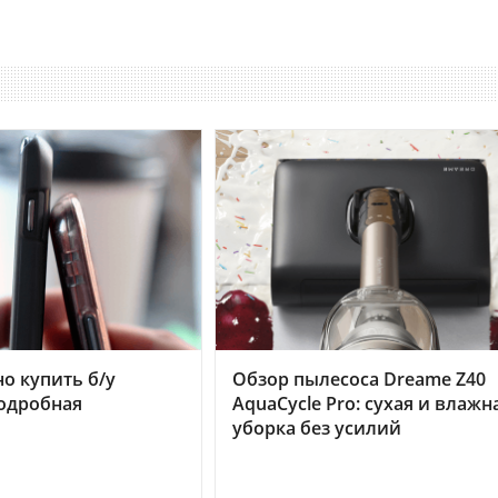
но купить б/у
Обзор пылесоса Dreame Z40
подробная
AquaCycle Pro: сухая и влажн
уборка без усилий