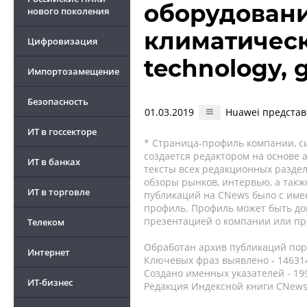
оборудовани
нового поколения
климатическ
Цифровизация
technology, g
Импортозамещение
Безопасность
01.03.2019
Huawei представ
ИТ в госсекторе
* Страница-профиль компании, сис
создается редактором на основе
ИТ в банках
тексты всех редакционных раздел
обзоры рынков, интервью, а такж
ИТ в торговле
публикаций на CNews было с име
профиль. Профиль может быть до
презентацией о компании или про
Телеком
Обработан архив публикаций порт
Интернет
Ключевых фраз выявлено - 146314
Создано именных указателей - 19
ИТ-бизнес
Редакция Индексной книги CNews