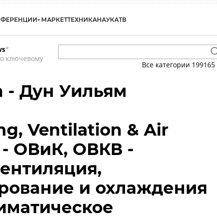
НФЕРЕНЦИИ
МАРКЕТ
ТЕХНИКА
НАУКА
ТВ
ws
*
по ключевому
Все категории
199165
m - Дун Уильям
g, Ventilation & Air
 - ОВиК, ОВКВ -
вентиляция,
рование и охлаждения
лиматическое