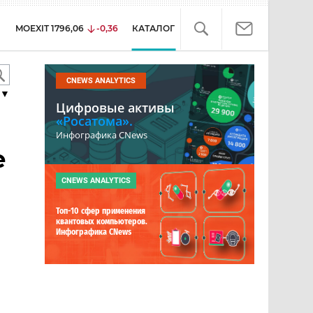
MOEXIT
1796,06
-0,36
КАТАЛОГ
CNEWS ANALYTICS
▼
Цифровые активы
«Росатома».
Инфографика CNews
е
CNEWS ANALYTICS
Топ-10 сфер применения
квантовых компьютеров.
Инфографика CNews