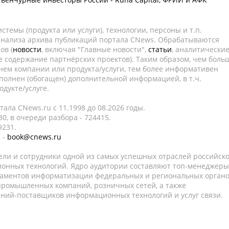
темы (продукта или услуги), технологии, персоны и т.п.
 анализа архива публикаций портала CNews. Обрабатываются
ов (
новости
, включая "Главные новости",
статьи
, аналитически
е содержание партнёрских проектов). Таким образом, чем боль
нем компании или продукта/услуги, тем более информативен
полнен (обогащен) дополнительной информацией, в т.ч.
дукте/услуге.
ала CNews.ru c 11.1998 до 08.2026 годы.
0, в очереди разбора - 724415.
9231.
 -
book@cnews.ru
ели и сотрудники одной из самых успешных отраслей российск
онных технологий. Ядро аудитории составляют топ-менеджеры
таментов информатизации федеральных и региональных орган
 промышленных компаний, розничных сетей, а также
аний-поставщиков информационных технологий и услуг связи.