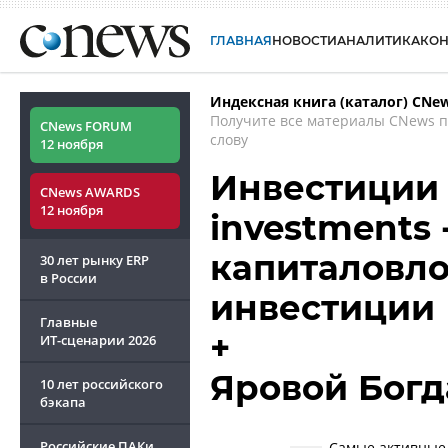
ГЛАВНАЯ
НОВОСТИ
АНАЛИТИКА
КО
Индексная книга (каталог) CNe
Получите все материалы CNews 
CNews FORUM
слову
12 ноября
Инвестиции 
CNews AWARDS
12 ноября
investments -
капиталовло
30 лет рынку ERP
в России
инвестиции
Главные
+
ИТ-сценарии
2026
Яровой Богд
10 лет российского
бэкапа
Российские ПАКи
Самые активные 