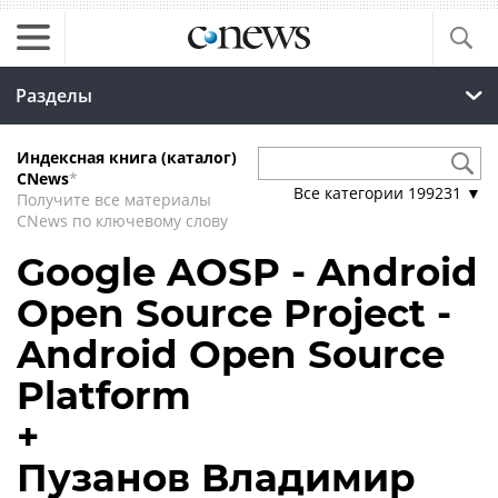
Разделы
Индексная книга (каталог)
CNews
*
Все категории
199231
▼
Получите все материалы
CNews по ключевому слову
Google AOSP - Android
Open Source Project -
Android Open Source
Platform
+
Пузанов Владимир