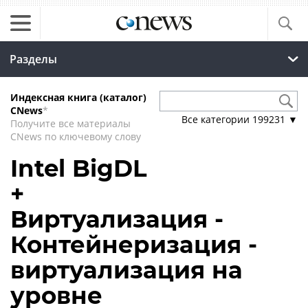
Разделы
Индексная книга (каталог)
CNews
*
Все категории
199231
▼
Получите все материалы
CNews по ключевому слову
Intel BigDL
+
Виртуализация -
Контейнеризация -
виртуализация на
уровне