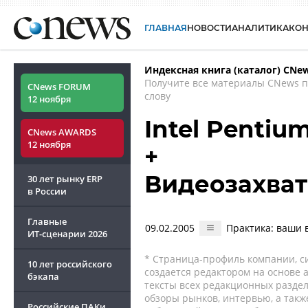
ГЛАВНАЯ
НОВОСТИ
АНАЛИТИКА
КО
Индексная книга (каталог) CNe
Получите все материалы CNews 
CNews FORUM
слову
12 ноября
Intel Pentium 
CNews AWARDS
12 ноября
+
Видеозахват 
30 лет рынку ERP
в России
Главные
09.02.2005
Практика: ваши 
ИТ-сценарии
2026
* Страница-профиль компании, сис
10 лет российского
создается редактором на основе
бэкапа
тексты всех редакционных раздел
обзоры рынков, интервью, а такж
Российские ПАКи