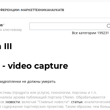
НФЕРЕНЦИИ
МАРКЕТ
ТЕХНИКА
НАУКА
ТВ
ws
*
по ключевому
Все категории
199231
III
- video capture
видеопленки не должны умереть
темы (продукта или услуги), технологии, персоны и т.п.
 анализа архива публикаций портала CNews. Обрабатываются
ов (
новости
, включая "Главные новости",
статьи
, аналитически
е содержание партнёрских проектов). Таким образом, чем боль