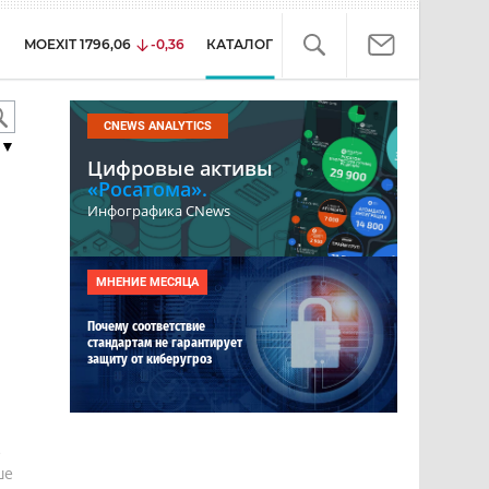
MOEXIT
1796,06
-0,36
КАТАЛОГ
CNEWS ANALYTICS
▼
Цифровые активы
«Росатома».
Инфографика CNews
МНЕНИЕ МЕСЯЦА
Почему соответствие
стандартам не гарантирует
защиту от киберугроз
е
ше