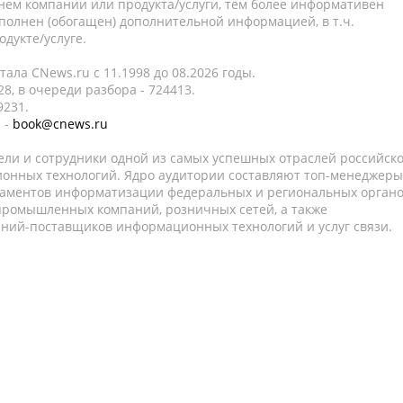
нем компании или продукта/услуги, тем более информативен
полнен (обогащен) дополнительной информацией, в т.ч.
дукте/услуге.
ала CNews.ru c 11.1998 до 08.2026 годы.
8, в очереди разбора - 724413.
9231.
 -
book@cnews.ru
ели и сотрудники одной из самых успешных отраслей российск
онных технологий. Ядро аудитории составляют топ-менеджеры
таментов информатизации федеральных и региональных орган
 промышленных компаний, розничных сетей, а также
аний-поставщиков информационных технологий и услуг связи.