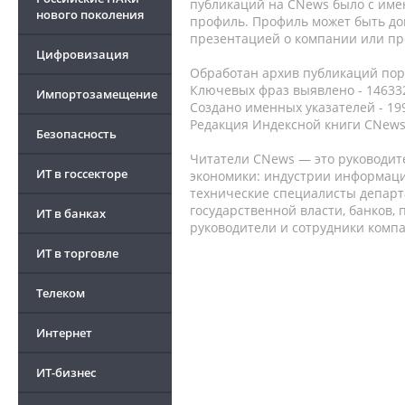
публикаций на CNews было с име
нового поколения
профиль. Профиль может быть до
презентацией о компании или про
Цифровизация
Обработан архив публикаций порт
Ключевых фраз выявлено - 146332
Импортозамещение
Создано именных указателей - 19
Редакция Индексной книги CNews
Безопасность
Читатели CNews — это руководит
ИТ в госсекторе
экономики: индустрии информаци
технические специалисты депар
государственной власти, банков,
ИТ в банках
руководители и сотрудники комп
ИТ в торговле
Телеком
Интернет
ИТ-бизнес