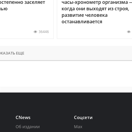
остепенно заселяет
часы-хронометр организма 
нью
когда они выходят из строя,
развитие человека
останавливается
36446
КАЗАТЬ ЕЩЕ
CNews
Соцсети
Об издании
Max