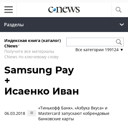
Разделы
Индексная книга (каталог)
CNews
*
Все категории
199124
▼
Получите все материалы
CNews по ключевому слову
Samsung Pay
+
Исаенко Иван
«Тинькофф Банк», «Азбука Вкуса» и
06.03.2018
Mastercard запускают кобрендовые
банковские карты