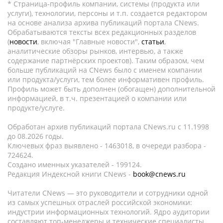
* Страница-профиль компании, системы (продукта или
услуги), технологии, персоны и т.п. создается редактором
на основе анализа архива публикаций портала CNews.
Обрабатываются тексты всех редакционных разделов
(
новости
, включая "Главные новости",
статьи
,
аналитические обзоры рынков, интервью, а также
содержание партнёрских проектов). Таким образом, чем
больше публикаций на CNews было с именем компании
или продукта/услуги, тем более информативен профиль.
Профиль может быть дополнен (обогащен) дополнительной
информацией, в т.ч. презентацией о компании или
продукте/услуге.
Обработан архив публикаций портала CNews.ru c 11.1998
до 08.2026 годы.
Ключевых фраз выявлено - 1463018, в очереди разбора -
724624.
Создано именных указателей - 199124.
Редакция Индексной книги CNews -
book@cnews.ru
Читатели CNews — это руководители и сотрудники одной
из самых успешных отраслей российской экономики:
индустрии информационных технологий. Ядро аудитории
составляют топ-менеджеры и технические специалисты