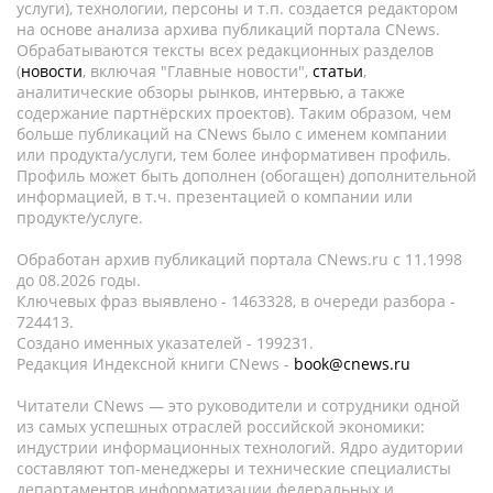
услуги), технологии, персоны и т.п. создается редактором
на основе анализа архива публикаций портала CNews.
Обрабатываются тексты всех редакционных разделов
(
новости
, включая "Главные новости",
статьи
,
аналитические обзоры рынков, интервью, а также
содержание партнёрских проектов). Таким образом, чем
больше публикаций на CNews было с именем компании
или продукта/услуги, тем более информативен профиль.
Профиль может быть дополнен (обогащен) дополнительной
информацией, в т.ч. презентацией о компании или
продукте/услуге.
Обработан архив публикаций портала CNews.ru c 11.1998
до 08.2026 годы.
Ключевых фраз выявлено - 1463328, в очереди разбора -
724413.
Создано именных указателей - 199231.
Редакция Индексной книги CNews -
book@cnews.ru
Читатели CNews — это руководители и сотрудники одной
из самых успешных отраслей российской экономики:
индустрии информационных технологий. Ядро аудитории
составляют топ-менеджеры и технические специалисты
департаментов информатизации федеральных и