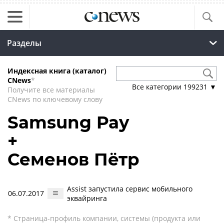
Разделы
Индексная книга (каталог)
CNews
*
Все категории
199231
▼
Получите все материалы
CNews по ключевому слову
Samsung Pay
+
Семенов Пётр
Assist запустила сервис мобильного
06.07.2017
эквайринга
* Страница-профиль компании, системы (продукта или