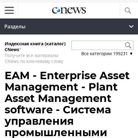
Разделы
Индексная книга (каталог)
CNews
*
Все категории
199231
▼
Получите все материалы
CNews по ключевому слову
EAM - Enterprise Asset
Management - Plant
Asset Management
software - Система
управления
промышленными