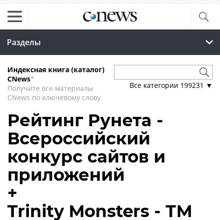
Разделы
Индексная книга (каталог)
CNews
*
Все категории
199231
▼
Получите все материалы
CNews по ключевому слову
Рейтинг Рунета -
Всероссийский
конкурс сайтов и
приложений
+
Trinity Monsters - ТМ