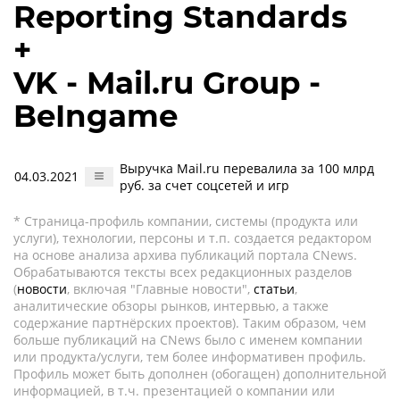
Reporting Standards
+
VK - Mail.ru Group -
BeIngame
Выручка Mail.ru перевалила за 100 млрд
04.03.2021
руб. за счет соцсетей и игр
* Страница-профиль компании, системы (продукта или
услуги), технологии, персоны и т.п. создается редактором
на основе анализа архива публикаций портала CNews.
Обрабатываются тексты всех редакционных разделов
(
новости
, включая "Главные новости",
статьи
,
аналитические обзоры рынков, интервью, а также
содержание партнёрских проектов). Таким образом, чем
больше публикаций на CNews было с именем компании
или продукта/услуги, тем более информативен профиль.
Профиль может быть дополнен (обогащен) дополнительной
информацией, в т.ч. презентацией о компании или