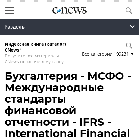
Разделы
Индексная книга (каталог)
CNews
*
Все категории
199231
▼
Получите все материалы
CNews по ключевому слову
Бухгалтерия - МСФО -
Международные
стандарты
финансовой
отчетности - IFRS -
International Financial