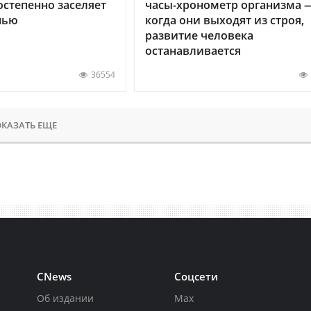
остепенно заселяет
часы-хронометр организма 
нью
когда они выходят из строя,
развитие человека
останавливается
36554
КАЗАТЬ ЕЩЕ
CNews
Соцсети
Об издании
Max