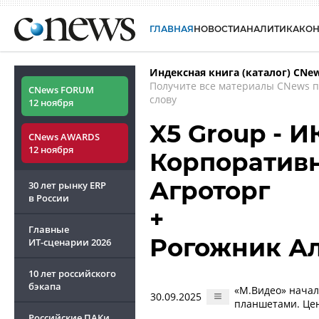
ГЛАВНАЯ
НОВОСТИ
АНАЛИТИКА
КО
Индексная книга (каталог) CNe
Получите все материалы CNews 
CNews FORUM
слову
12 ноября
X5 Group - И
CNews AWARDS
12 ноября
Корпоративн
Агроторг
30 лет рынку ERP
в России
+
Главные
Рогожник А
ИТ-сценарии
2026
10 лет российского
бэкапа
«М.Видео» начал
30.09.2025
планшетами. Це
Российские ПАКи