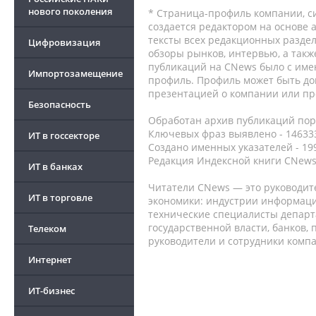
нового поколения
* Страница-профиль компании, сис
создается редактором на основе
тексты всех редакционных раздел
Цифровизация
обзоры рынков, интервью, а такж
публикаций на CNews было с име
Импортозамещение
профиль. Профиль может быть до
презентацией о компании или про
Безопасность
Обработан архив публикаций порт
Ключевых фраз выявлено - 146333
ИТ в госсекторе
Создано именных указателей - 19
Редакция Индексной книги CNews
ИТ в банках
Читатели CNews — это руководит
ИТ в торговле
экономики: индустрии информаци
технические специалисты депар
государственной власти, банков,
Телеком
руководители и сотрудники комп
Интернет
ИТ-бизнес