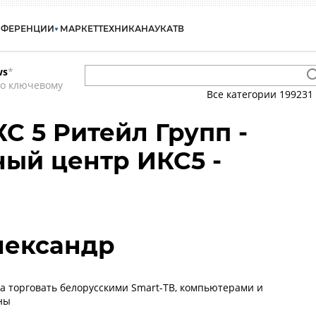
НФЕРЕНЦИИ
МАРКЕТ
ТЕХНИКА
НАУКА
ТВ
ws
*
по ключевому
Все категории
199231
КС 5 Ритейл Групп -
ый центр ИКС5 -
лександр
а торговать белорусскими Smart-ТВ, компьютерами и
ны