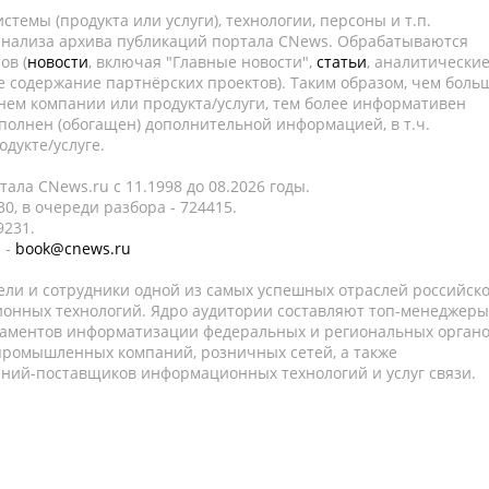
темы (продукта или услуги), технологии, персоны и т.п.
 анализа архива публикаций портала CNews. Обрабатываются
ов (
новости
, включая "Главные новости",
статьи
, аналитически
е содержание партнёрских проектов). Таким образом, чем боль
нем компании или продукта/услуги, тем более информативен
полнен (обогащен) дополнительной информацией, в т.ч.
дукте/услуге.
ала CNews.ru c 11.1998 до 08.2026 годы.
0, в очереди разбора - 724415.
9231.
 -
book@cnews.ru
ели и сотрудники одной из самых успешных отраслей российск
онных технологий. Ядро аудитории составляют топ-менеджеры
таментов информатизации федеральных и региональных орган
 промышленных компаний, розничных сетей, а также
аний-поставщиков информационных технологий и услуг связи.