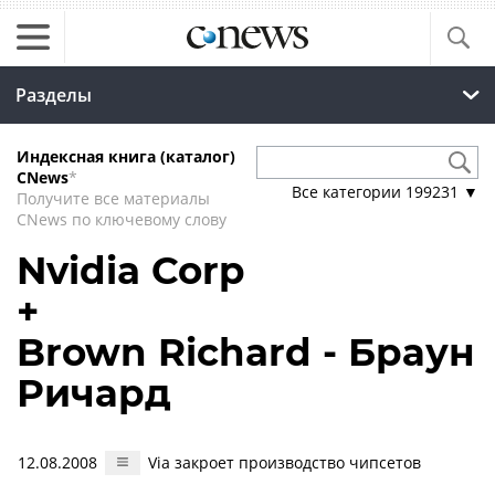
Разделы
Индексная книга (каталог)
CNews
*
Все категории
199231
▼
Получите все материалы
CNews по ключевому слову
Nvidia Corp
+
Brown Richard - Браун
Ричард
12.08.2008
Via закроет производство чипсетов