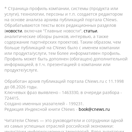
* Страница-профиль компании, системы (продукта или
услуги), технологии, персоны и т.п. создается редактором
на основе анализа архива публикаций портала CNews.
Обрабатываются тексты всех редакционных разделов
(
новости
, включая "Главные новости",
статьи
,
аналитические обзоры рынков, интервью, а также
содержание партнёрских проектов). Таким образом, чем
больше публикаций на CNews было с именем компании
или продукта/услуги, тем более информативен профиль.
Профиль может быть дополнен (обогащен) дополнительной
информацией, в т.ч. презентацией о компании или
продукте/услуге.
Обработан архив публикаций портала CNews.ru c 11.1998
до 08.2026 годы.
Ключевых фраз выявлено - 1463330, в очереди разбора -
724415.
Создано именных указателей - 199231.
Редакция Индексной книги CNews -
book@cnews.ru
Читатели CNews — это руководители и сотрудники одной
из самых успешных отраслей российской экономики:
индустрии информационных технологий. Ядро аудитории