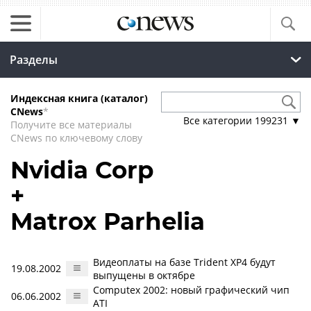
Разделы
Индексная книга (каталог)
CNews
*
Все категории
199231
▼
Получите все материалы
CNews по ключевому слову
Nvidia Corp
+
Matrox Parhelia
Видеоплаты на базе Trident XP4 будут
19.08.2002
выпущены в октябре
Computex 2002: новый графический чип
06.06.2002
ATI