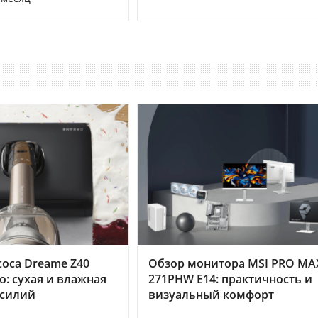
оса Dreame Z40
Обзор монитора MSI PRO MA
o: сухая и влажная
271PHW E14: практичность и
усилий
визуальный комфорт