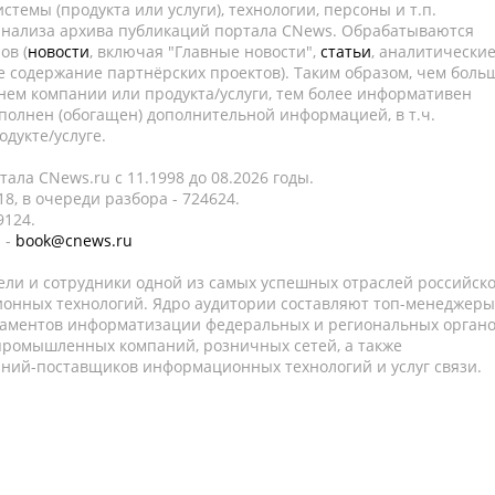
темы (продукта или услуги), технологии, персоны и т.п.
 анализа архива публикаций портала CNews. Обрабатываются
ов (
новости
, включая "Главные новости",
статьи
, аналитически
е содержание партнёрских проектов). Таким образом, чем боль
нем компании или продукта/услуги, тем более информативен
полнен (обогащен) дополнительной информацией, в т.ч.
дукте/услуге.
ала CNews.ru c 11.1998 до 08.2026 годы.
8, в очереди разбора - 724624.
9124.
 -
book@cnews.ru
ели и сотрудники одной из самых успешных отраслей российск
онных технологий. Ядро аудитории составляют топ-менеджеры
таментов информатизации федеральных и региональных орган
 промышленных компаний, розничных сетей, а также
аний-поставщиков информационных технологий и услуг связи.