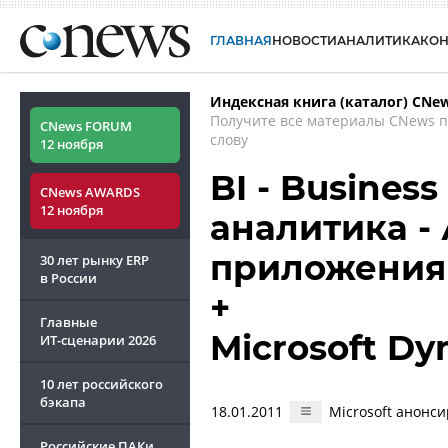
ГЛАВНАЯ
НОВОСТИ
АНАЛИТИКА
КО
Индексная книга (каталог) CNe
Получите все материалы CNews 
CNews FORUM
слову
12 ноября
BI - Business
CNews AWARDS
12 ноября
аналитика -
приложения
30 лет рынку ERP
в России
+
Главные
Microsoft Dy
ИТ-сценарии
2026
10 лет российского
бэкапа
18.01.2011
Microsoft анонс
Российские ПАКи