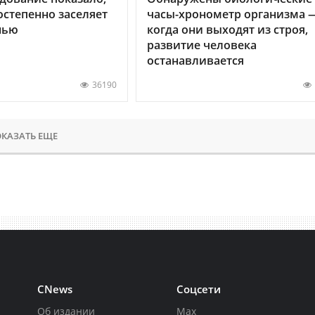
остепенно заселяет
часы-хронометр организма 
нью
когда они выходят из строя,
развитие человека
останавливается
36190
КАЗАТЬ ЕЩЕ
CNews
Соцсети
Об издании
Max