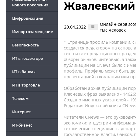
Жвалевский
нового поколения
Цифровизация
Онлайн-сервисом
20.04.2022
тыс.человек
Импортозамещение
* Страница-профиль компании, сис
Безопасность
создается редактором на основе
тексты всех редакционных раздел
ИТ в госсекторе
обзоры рынков, интервью, а такж
публикаций на CNews было с име
профиль. Профиль может быть до
ИТ в банках
презентацией о компании или про
ИТ в торговле
Обработан архив публикаций порт
Ключевых фраз выявлено - 146265
Телеком
Создано именных указателей - 19
Редакция Индексной книги CNews
Интернет
Читатели CNews — это руководит
экономики: индустрии информаци
ИТ-бизнес
технические специалисты депар
государственной власти, банков,