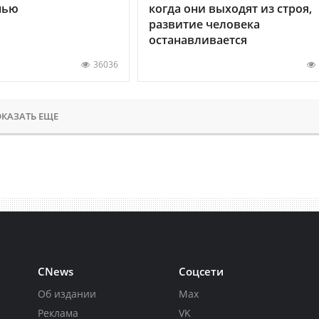
нью
когда они выходят из строя,
развитие человека
останавливается
36036
КАЗАТЬ ЕЩЕ
CNews
Соцсети
Об издании
Max
Реклама
VK