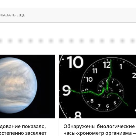
КАЗАТЬ ЕЩЕ
дование показало,
Обнаружены биологические
остепенно заселяет
часы-хронометр организма 