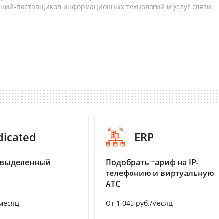
аний-поставщиков информационных технологий и услуг связи.
dicated
ERP
 выделенный
Подобрать тариф на IP-
телефонию и виртуальную
АТС
/месяц
От 1 046 руб./месяц