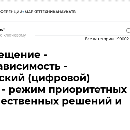
НФЕРЕНЦИИ
МАРКЕТ
ТЕХНИКА
НАУКА
ТВ
ws
*
по ключевому
Все категории
199002
ещение -
висимость -
ский (цифровой)
 - режим приоритетных
чественных решений и