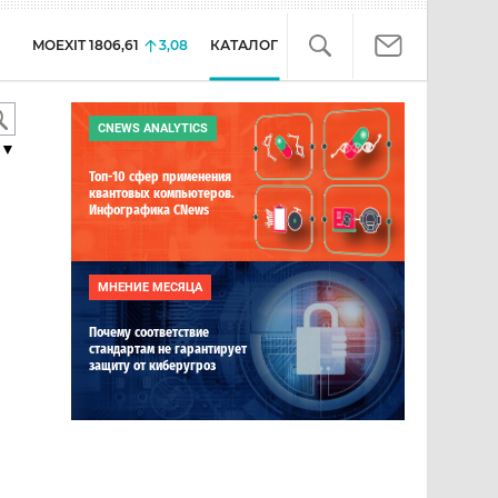
MOEXIT
1806,61
3,08
КАТАЛОГ
CNEWS ANALYTICS
▼
Топ-10 сфер применения
квантовых компьютеров.
Инфографика CNews
МНЕНИЕ МЕСЯЦА
Почему соответствие
стандартам не гарантирует
защиту от киберугроз