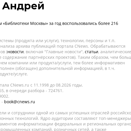
 Андрей
 «Библиотеки Москвы» за год воспользовались более 216
темы (продукта или услуги), технологии, персоны и т.п.
 анализа архива публикаций портала CNews. Обрабатываются
ов (
новости
, включая "Главные новости",
статьи
, аналитически
е содержание партнёрских проектов). Таким образом, чем боль
нем компании или продукта/услуги, тем более информативен
полнен (обогащен) дополнительной информацией, в т.ч.
дукте/услуге.
ала CNews.ru c 11.1998 до 08.2026 годы.
5, в очереди разбора - 724761.
9002.
 -
book@cnews.ru
ели и сотрудники одной из самых успешных отраслей российск
онных технологий. Ядро аудитории составляют топ-менеджеры
таментов информатизации федеральных и региональных орган
 промышленных компаний, розничных сетей, а также