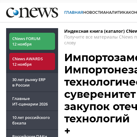
ГЛАВНАЯ
НОВОСТИ
АНАЛИТИКА
КО
Индексная книга (каталог) CNe
Получите все материалы CNews 
CNews FORUM
слову
12 ноября
Импортозам
CNews AWARDS
12 ноября
Импортонеза
технологиче
30 лет рынку ERP
в России
суверенитет
Главные
закупок оте
ИТ-сценарии
2026
технологий
10 лет российского
бэкапа
+
Российские ПАКи