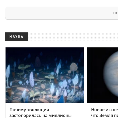
ПО
НАУКА
Почему эволюция
Новое иссле
застопорилась на миллионы
что Земля п